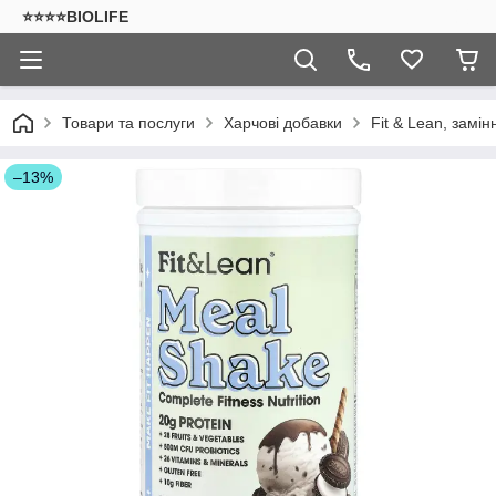
⭐⭐⭐⭐BIOLIFE
Товари та послуги
Харчові добавки
Fit & Lean, замін
–13%