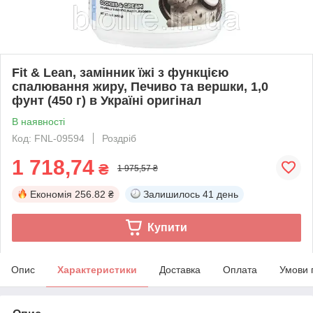
Fit & Lean, замінник їжі з функцією
спалювання жиру, Печиво та вершки, 1,0
фунт (450 г) в Україні оригінал
В наявності
Код: FNL-09594
Роздріб
1 718,74
₴
1 975,57 ₴
Економія
256.82 ₴
Залишилось
41 день
Купити
Опис
Характеристики
Доставка
Оплата
Умови 