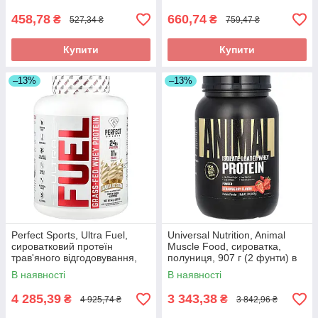
458,78
660,74
₴
₴
527,34 ₴
759,47 ₴
Купити
Купити
–13%
–13%
Perfect Sports, Ultra Fuel,
Universal Nutrition, Animal
сироватковий протеїн
Muscle Food, сироватка,
трав'яного відгодовування,
полуниця, 907 г (2 фунти) в
ванільне морозиво, 1,82 кг (4
Україні оригінал
В наявності
В наявності
фунти) оригінал
4 285,39
3 343,38
₴
₴
4 925,74 ₴
3 842,96 ₴