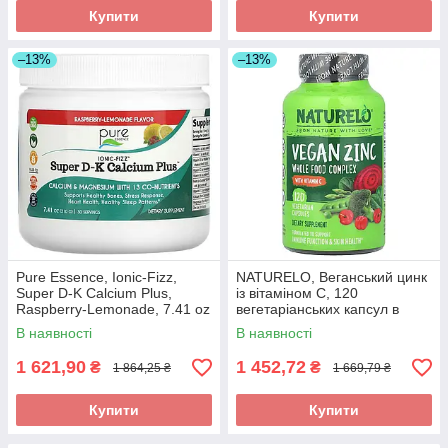
Купити
Купити
–13%
–13%
Pure Essence, Ionic-Fizz,
NATURELO, Веганський цинк
Super D-K Calcium Plus,
із вітаміном C, 120
Raspberry-Lemonade, 7.41 oz
вегетаріанських капсул в
(210 g) оригінал
Україні оригінал
В наявності
В наявності
1 621,90
1 452,72
₴
₴
1 864,25 ₴
1 669,79 ₴
Купити
Купити