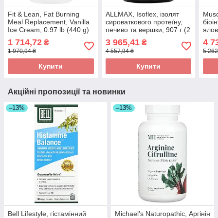
Fit & Lean, Fat Burning
ALLMAX, Isoflex, ізолят
Musc
Meal Replacement, Vanilla
сироваткового протеїну,
біоі
Ice Cream, 0.97 lb (440 g)
печиво та вершки, 907 г (2
ялов
в Украине оригінал
фунти) в Україні оригінал
печи
1 714,72
3 965,41
4 7
₴
₴
(3,7
1 970,94 ₴
4 557,94 ₴
5 262
ориг
Купити
Купити
Акційні пропозиції та новинки
–13%
–13%
Bell Lifestyle, гістамінний
Michael's Naturopathic, Аргінін