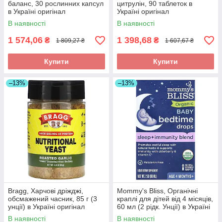
баланс, 30 рослинних капсул
цитрулін, 90 таблеток в
в Україні оригінал
Україні оригінал
В наявності
В наявності
1 574,06
1 398,68
₴
₴
1 809,27 ₴
1 607,67 ₴
Купити
Купити
–13%
–13%
Bragg, Харчові дріжджі,
Mommy's Bliss, Органічні
обсмажений часник, 85 г (3
краплі для дітей від 4 місяців,
унції) в Україні оригінал
60 мл (2 рідк. Унції) в Україні
оригінал
В наявності
В наявності