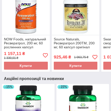
NOW Foods, натуральний
Source Naturals,
Swan
Ресвератрол, 200 мг, 60
Ресвератрол 200TM, 200
смор
рослинних капсул
мг, 60 капсул оригінал
веге
оригінал
ориг
1 157,11
₴
925,46
1 0
₴
1 063,75 ₴
1 330,01 ₴
Купити
Купити
Акційні пропозиції та новинки
–15%
–15%