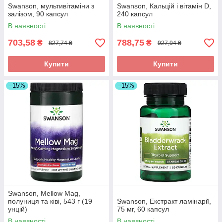
Swanson, мультивітаміни з
Swanson, Кальцій і вітамін D,
залізом, 90 капсул
240 капсул
В наявності
В наявності
703,58
788,75
₴
₴
827,74 ₴
927,94 ₴
Купити
Купити
–15%
–15%
Swanson, Mellow Mag,
полуниця та ківі, 543 г (19
Swanson, Екстракт ламінарії,
унцій)
75 мг, 60 капсул
В наявності
В наявності