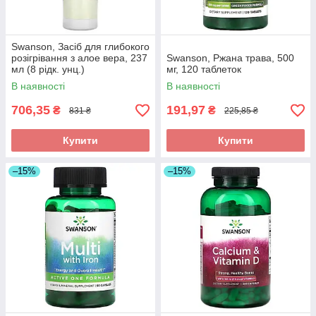
Swanson, Засіб для глибокого
розігрівання з алое вера, 237
Swanson, Ржана трава, 500
мл (8 рідк. унц.)
мг, 120 таблеток
В наявності
В наявності
706,35
191,97
₴
₴
831 ₴
225,85 ₴
Купити
Купити
–15%
–15%