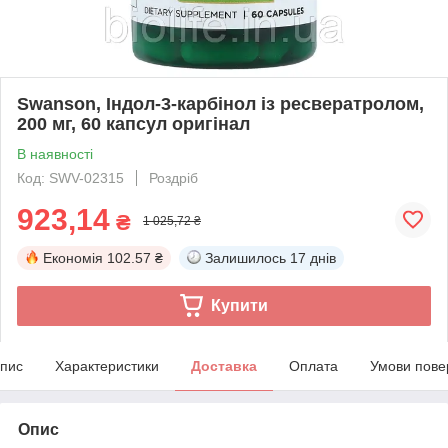
Swanson, Індол-3-карбінол із ресвератролом,
200 мг, 60 капсул оригінал
В наявності
Код: SWV-02315
Роздріб
923,14
₴
1 025,72 ₴
Економія
102.57 ₴
Залишилось
17 днів
Купити
пис
Характеристики
Доставка
Оплата
Умови пове
Опис