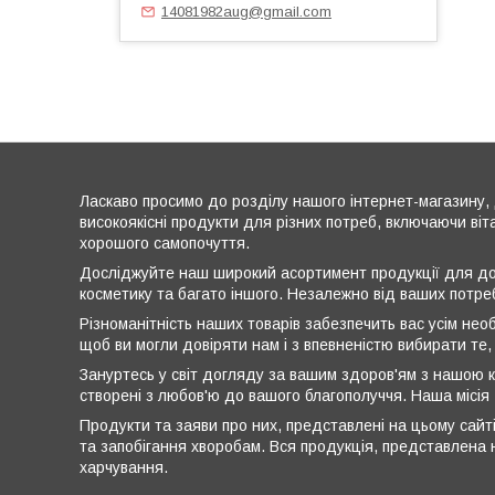
14081982aug@gmail.com
Ласкаво просимо до розділу нашого інтернет-магазину, 
високоякісні продукти для різних потреб, включаючи віт
хорошого самопочуття.
Досліджуйте наш широкий асортимент продукції для дог
косметику та багато іншого. Незалежно від ваших потре
Різноманітність наших товарів забезпечить вас усім нео
щоб ви могли довіряти нам і з впевненістю вибирати те,
Зануртесь у світ догляду за вашим здоров'ям з нашою к
створені з любов'ю до вашого благополуччя. Наша місія
Продукти та заяви про них, представлені на цьому сайті
та запобігання хворобам. Вся продукція, представлена н
харчування.