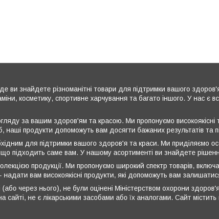
де ви знайдете різноманітні товари для підтримки вашого здоров'
аміни, косметику, спортивне харчування та багато іншого. У нас є 
ляду за вашим здоров'ям та красою. Ми пропонуємо високоякісні т
б, наші продукти допоможуть вам досягти бажаних результатів та 
бхідним для підтримки вашого здоров'я та краси. Ми приділяємо ос
 що підходить саме вам. У нашому асортименті ви знайдете рішення
олекцією продукції. Ми пропонуємо широкий спектр товарів, включа
 - надати вам високоякісні продукти, які допоможуть вам залишати
 (або через нього), не були оцінені Міністерством охорони здоров'я
а сайті, не є лікарськими засобами або їх аналогами. Сайт містит