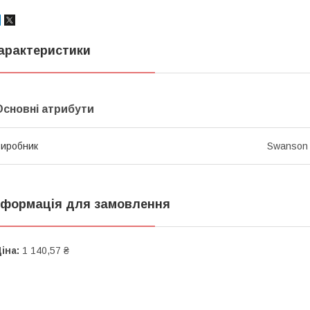
арактеристики
Основні атрибути
иробник
Swanson
нформація для замовлення
іна:
1 140,57 ₴