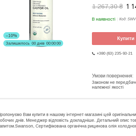
1 1
1 267,30 ₴
В наявності
Код:
SWV
–10%
Купити
Залишилось
0
0
днів
0
0
0
0
0
0
+380 (63) 235-93-21
Законом не передбач
належної якості
ропонуємо Вам купити в нашому інтернет-магазині цей оригінальн
обочих днів. Менеджер відповість докладніше. Детальний опис то
апитом.Swanson, Сертифікована органічна рицинова олія холодного