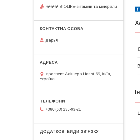
💎💎💎 BIOLIFE-вітаміни та мінерали
Х
Дарья
В
проспект Алішера Навої 69, Київ,
Україна
І
+380 (63) 235-93-21
Ц