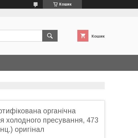
Кошик
Кошик
ртифікована органічна
я холодного пресування, 473
унц.) оригінал