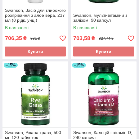
Swanson, Засіб для глибокого
розігрівання з алое вера, 237
Swanson, мультивітаміни з
мл (8 рідк. унц.)
залізом, 90 капсул
В наявності
В наявності
706,35
703,58
₴
₴
831 ₴
827,74 ₴
Купити
Купити
–15%
–15%
Swanson, Ржана трава, 500
Swanson, Кальцій і вітамін D,
мг, 120 таблеток
240 капсул