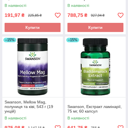
В наявності
В наявності
191,97
788,75
₴
₴
225,85 ₴
927,94 ₴
Купити
Купити
–15%
–15%
Swanson, Mellow Mag,
полуниця та ківі, 543 г (19
Swanson, Екстракт ламінарії,
унцій)
75 мг, 60 капсул
В наявності
В наявності
975,08
641,75
₴
₴
1 147,15 ₴
755 ₴