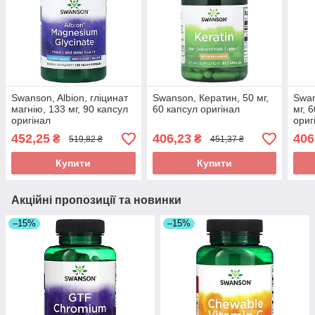
Swanson, Albion, гліцинат
Swanson, Кератин, 50 мг,
Swan
магнію, 133 мг, 90 капсул
60 капсул оригінал
мг, 
оригінал
ориг
452,25
406,23
406
₴
₴
519,82 ₴
451,37 ₴
Купити
Купити
Акційні пропозиції та новинки
–15%
–15%