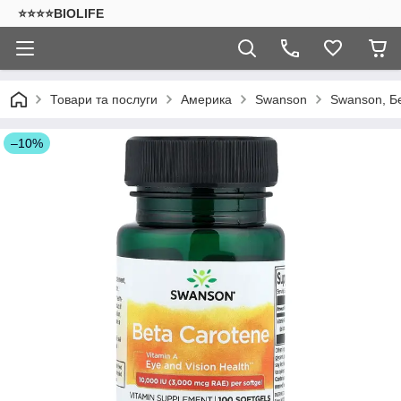
⭐⭐⭐⭐BIOLIFE
Товари та послуги
Америка
Swanson
Swanson, Бе
–10%