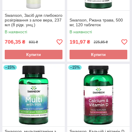
Swanson, Засіб для глибокого
розігрівання з алое вера, 237
Swanson, Ржана трава, 500
мл (8 рідк. унц.)
мг, 120 таблеток
В наявності
В наявності
706,35
191,97
₴
₴
831 ₴
225,85 ₴
Купити
Купити
–15%
–15%
Swanson, мультивітаміни з
Swanson, Кальцій і вітамін D,