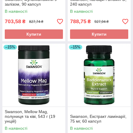
залізом, 90 капсул
240 капсул
В наявності
В наявності
703,58
788,75
₴
₴
827,74 ₴
927,94 ₴
Купити
Купити
–15%
–15%
Swanson, Mellow Mag,
полуниця та ківі, 543 г (19
Swanson, Екстракт ламінарії,
унцій)
75 мг, 60 капсул
В наявності
В наявності