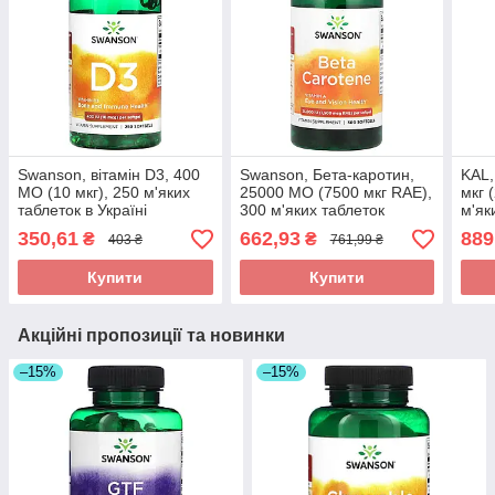
Swanson, вітамін D3, 400
Swanson, Бета-каротин,
KAL,
МО (10 мкг), 250 м'яких
25000 МО (7500 мкг RAE),
мкг 
таблеток в Україні
300 м'яких таблеток
м'як
оригінал
оригінал
350,61
662,93
889
₴
₴
403 ₴
761,99 ₴
Купити
Купити
Акційні пропозиції та новинки
–15%
–15%