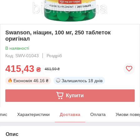
Swanson, ніацин, 100 мг, 250 таблеток
оригінал
В наявності
Код: SWV-01043
Роздріб
415,43
₴
461,59 ₴
Економія
46.16 ₴
Залишилось
18 днів
Купити
пис
Характеристики
Доставка
Оплата
Умови пове
Опис