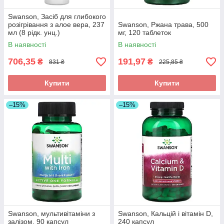
Swanson, Засіб для глибокого
розігрівання з алое вера, 237
Swanson, Ржана трава, 500
мл (8 рідк. унц.)
мг, 120 таблеток
В наявності
В наявності
706,35
191,97
₴
₴
831 ₴
225,85 ₴
Купити
Купити
–15%
–15%
Swanson, мультивітаміни з
Swanson, Кальцій і вітамін D,
залізом, 90 капсул
240 капсул