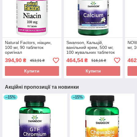
Natural Factors, ніацин,
Swanson, Кальцій,
NOW 
100 мг, 90 таблеток
ванільний крем, 500 мг,
мг, 
оригінал
100 жувальних таблеток
оригінал
394,90
464,54
462
₴
₴
453,91 ₴
516,16 ₴
Купити
Купити
Акційні пропозиції та новинки
–15%
–15%