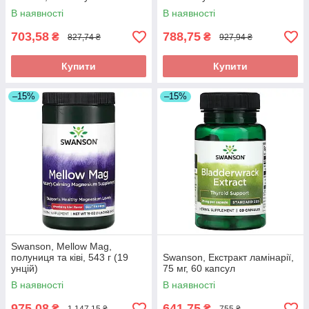
В наявності
В наявності
703,58
788,75
₴
₴
827,74 ₴
927,94 ₴
Купити
Купити
–15%
–15%
Swanson, Mellow Mag,
полуниця та ківі, 543 г (19
Swanson, Екстракт ламінарії,
унцій)
75 мг, 60 капсул
В наявності
В наявності
975,08
641,75
₴
₴
1 147,15 ₴
755 ₴