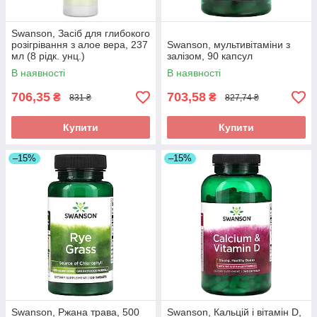
Swanson, Засіб для глибокого
розігрівання з алое вера, 237
Swanson, мультивітаміни з
мл (8 рідк. унц.)
залізом, 90 капсул
В наявності
В наявності
706,35
703,58
₴
₴
831 ₴
827,74 ₴
Купити
Купити
–15%
–15%
Swanson, Ржана трава, 500
Swanson, Кальцій і вітамін D,