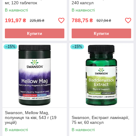
мг, 120 таблеток
240 капсул
В наявності
В наявності
191,97
788,75
₴
₴
225,85 ₴
927,94 ₴
Купити
Купити
–15%
–15%
Swanson, Mellow Mag,
полуниця та ківі, 543 г (19
Swanson, Екстракт ламінарії,
унцій)
75 мг, 60 капсул
В наявності
В наявності