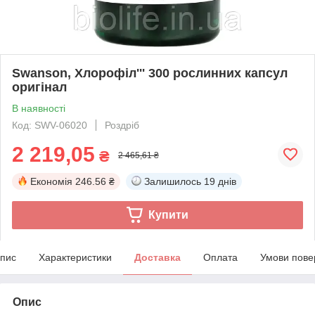
Swanson, Хлорофіл''' 300 рослинних капсул
оригінал
В наявності
Код: SWV-06020
Роздріб
2 219,05
₴
2 465,61 ₴
Економія
246.56 ₴
Залишилось
19 днів
Купити
пис
Характеристики
Доставка
Оплата
Умови пове
Опис