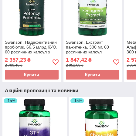
Swanson, Надефективний
Swanson, Екстракт
Meta
пробіотик, 66,5 млрд КУО,
пажитника, 300 мг, 60
Альф
60 рослинних капсул з
рослинних капсул
300 
ЕМБО оригінал
оригінал
капс
2 357,23
1 847,42
2 5
₴
₴
2 709,46 ₴
2 052,69 ₴
2 954
Купити
Купити
Акційні пропозиції та новинки
–15%
–15%