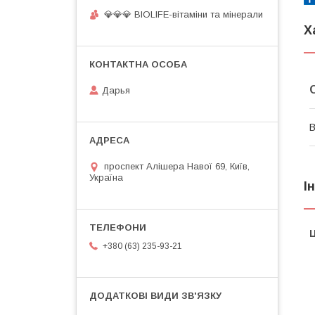
💎💎💎 BIOLIFE-вітаміни та мінерали
Х
Дарья
В
проспект Алішера Навої 69, Київ,
Україна
І
Ц
+380 (63) 235-93-21