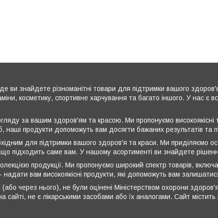
де ви знайдете різноманітні товари для підтримки вашого здоров'
аміни, косметику, спортивне харчування та багато іншого. У нас є 
ляду за вашим здоров'ям та красою. Ми пропонуємо високоякісні т
б, наші продукти допоможуть вам досягти бажаних результатів та 
бхідним для підтримки вашого здоров'я та краси. Ми приділяємо ос
 що підходить саме вам. У нашому асортименті ви знайдете рішення
олекцією продукції. Ми пропонуємо широкий спектр товарів, включа
 - надати вам високоякісні продукти, які допоможуть вам залишати
 (або через нього), не були оцінені Міністерством охорони здоров'я
а сайті, не є лікарськими засобами або їх аналогами. Сайт містит