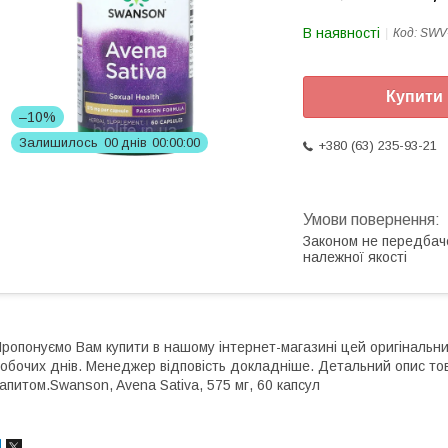
В наявності
Код:
SWV
Купити
–10%
Залишилось
0
0
днів
0
0
0
0
0
0
+380 (63) 235-93-21
Законом не передбач
належної якості
ропонуємо Вам купити в нашому інтернет-магазині цей оригінальн
обочих днів. Менеджер відповість докладніше. Детальний опис то
апитом.Swanson, Avena Sativa, 575 мг, 60 капсул