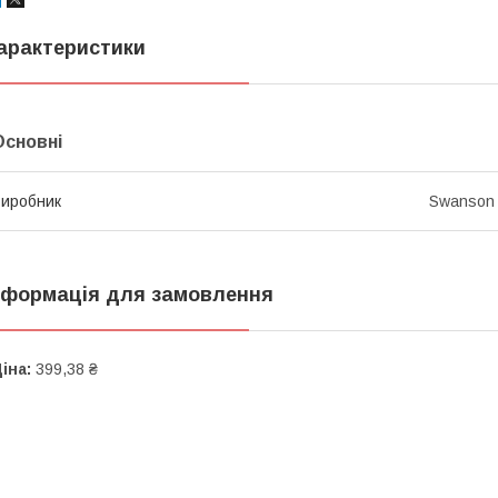
арактеристики
Основні
иробник
Swanson
нформація для замовлення
іна:
399,38 ₴