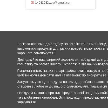
14081982aug@gmail.com
Ласкаво просимо до розділу нашого інтернет-магазину, 
високоякісні продукти для різних потреб, включаючи віт
хорошого самопочуття.
Досліджуйте наш широкий асортимент продукції для дог
косметику та багато іншого. Незалежно від ваших потре
Різноманітність наших товарів забезпечить вас усім нео
щоб ви могли довіряти нам і з впевненістю вибирати те,
Зануртесь у світ догляду за вашим здоров'ям з нашою к
створені з любов'ю до вашого благополуччя. Наша місія
Продукти та заяви про них, представлені на цьому сайті
та запобігання хворобам. Вся продукція, представлена н
харчування.