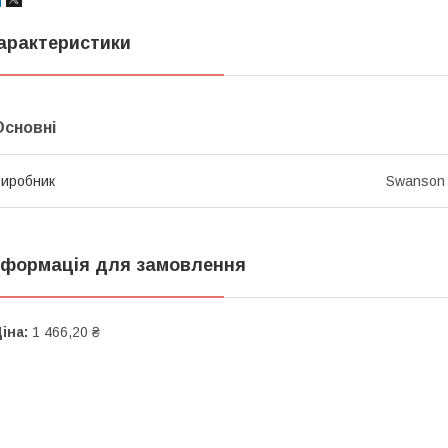
арактеристики
Основні
иробник
Swanson
нформація для замовлення
іна:
1 466,20 ₴