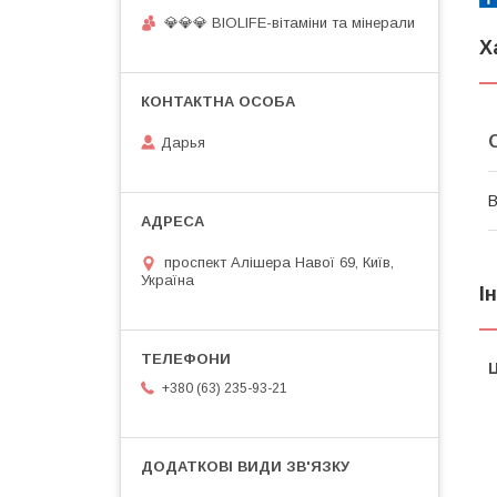
💎💎💎 BIOLIFE-вітаміни та мінерали
Х
Дарья
В
проспект Алішера Навої 69, Київ,
Україна
І
Ц
+380 (63) 235-93-21