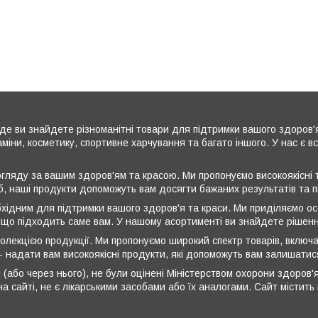
де ви знайдете різноманітні товари для підтримки вашого здоров'
аміни, косметику, спортивне харчування та багато іншого. У нас є 
ляду за вашим здоров'ям та красою. Ми пропонуємо високоякісні т
б, наші продукти допоможуть вам досягти бажаних результатів та 
бхідним для підтримки вашого здоров'я та краси. Ми приділяємо ос
 що підходить саме вам. У нашому асортименті ви знайдете рішення
олекцією продукції. Ми пропонуємо широкий спектр товарів, включа
 - надати вам високоякісні продукти, які допоможуть вам залишати
 (або через нього), не були оцінені Міністерством охорони здоров'я
а сайті, не є лікарськими засобами або їх аналогами. Сайт містит