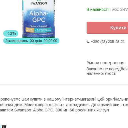
В наявності
Код:
SWV
Купити
–13%
Залишилось
0
0
днів
0
0
0
0
0
0
+380 (63) 235-93-21
Законом не передбач
належної якості
ропонуємо Вам купити в нашому інтернет-магазині цей оригінальн
обочих днів. Менеджер відповість докладніше. Детальний опис то
апитом.Swanson, Alpha GPC, 300 мг, 60 рослинних капсул