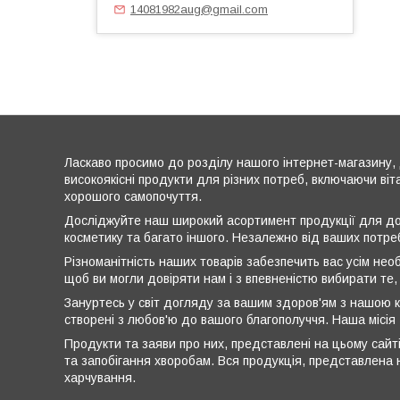
14081982aug@gmail.com
Ласкаво просимо до розділу нашого інтернет-магазину, 
високоякісні продукти для різних потреб, включаючи віт
хорошого самопочуття.
Досліджуйте наш широкий асортимент продукції для дог
косметику та багато іншого. Незалежно від ваших потре
Різноманітність наших товарів забезпечить вас усім нео
щоб ви могли довіряти нам і з впевненістю вибирати те,
Зануртесь у світ догляду за вашим здоров'ям з нашою к
створені з любов'ю до вашого благополуччя. Наша місія
Продукти та заяви про них, представлені на цьому сайті
та запобігання хворобам. Вся продукція, представлена н
харчування.