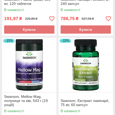
мг, 120 таблеток
240 капсул
В наявності
В наявності
191,97
788,75
₴
₴
225,85 ₴
927,94 ₴
Купити
Купити
–15%
–15%
Swanson, Mellow Mag,
полуниця та ківі, 543 г (19
Swanson, Екстракт ламінарії,
унцій)
75 мг, 60 капсул
В наявності
В наявності