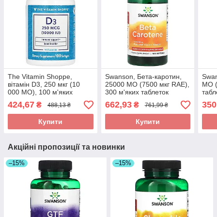
The Vitamin Shoppe,
Swanson, Бета-каротин,
Swan
вітамін D3, 250 мкг (10
25000 МО (7500 мкг RAE),
МО (
000 МО), 100 м'яких
300 м'яких таблеток
табл
таблеток оригінал
оригінал
ориг
424,67
662,93
350
₴
₴
488,13 ₴
761,99 ₴
Купити
Купити
Акційні пропозиції та новинки
–15%
–15%