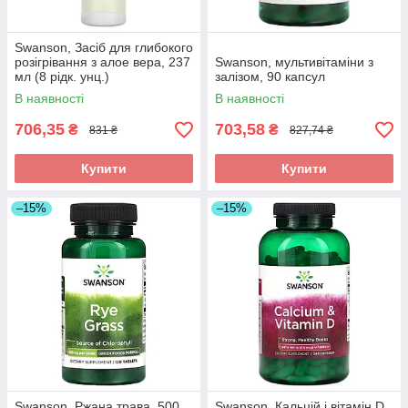
Swanson, Засіб для глибокого
розігрівання з алое вера, 237
Swanson, мультивітаміни з
мл (8 рідк. унц.)
залізом, 90 капсул
В наявності
В наявності
706,35
703,58
₴
₴
831 ₴
827,74 ₴
Купити
Купити
–15%
–15%
Swanson, Ржана трава, 500
Swanson, Кальцій і вітамін D,