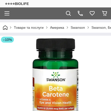
⭐⭐⭐⭐BIOLIFE
Товари та послуги
Америка
Swanson
Swanson, Бе
–10%