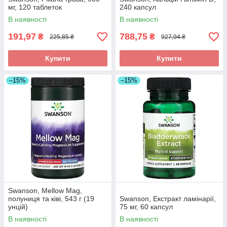
мг, 120 таблеток
240 капсул
В наявності
В наявності
191,97
788,75
₴
₴
225,85 ₴
927,94 ₴
Купити
Купити
–15%
–15%
Swanson, Mellow Mag,
полуниця та ківі, 543 г (19
Swanson, Екстракт ламінарії,
унцій)
75 мг, 60 капсул
В наявності
В наявності