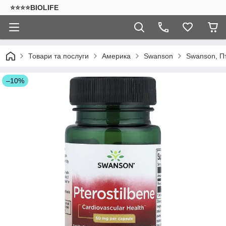
⭐⭐⭐⭐BIOLIFE
Товари та послуги
Америка
Swanson
Swanson, Пт
–10%