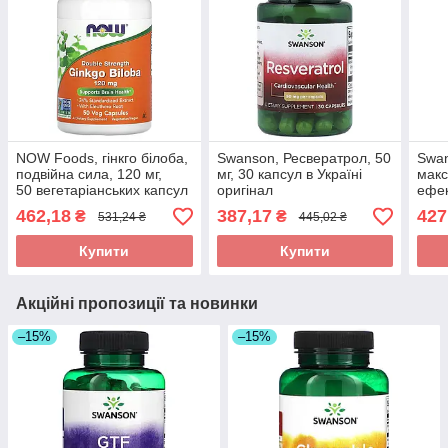
NOW Foods, гінкго білоба,
Swanson, Ресвератрол, 50
Swan
подвійна сила, 120 мг,
мг, 30 капсул в Україні
мак
50 вегетаріанських капсул
оригінал
ефек
оригінал
капс
462,18
387,17
427
₴
₴
531,24 ₴
445,02 ₴
Купити
Купити
Акційні пропозиції та новинки
–15%
–15%