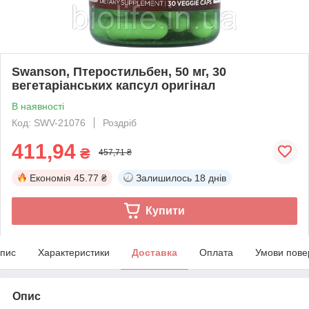
Swanson, Птеростильбен, 50 мг, 30
вегетаріанських капсул оригінал
В наявності
Код: SWV-21076
Роздріб
411,94
₴
457,71 ₴
Економія
45.77 ₴
Залишилось
18 днів
Купити
пис
Характеристики
Доставка
Оплата
Умови пове
Опис