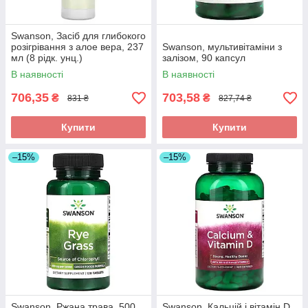
Swanson, Засіб для глибокого
розігрівання з алое вера, 237
Swanson, мультивітаміни з
мл (8 рідк. унц.)
залізом, 90 капсул
В наявності
В наявності
706,35
703,58
₴
₴
831 ₴
827,74 ₴
Купити
Купити
–15%
–15%
Swanson, Ржана трава, 500
Swanson, Кальцій і вітамін D,