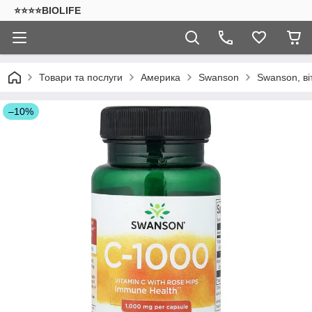
⭐⭐⭐⭐BIOLIFE
Товари та послуги
Америка
Swanson
Swanson, ві
–10%