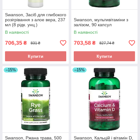
Swanson, Засіб для глибокого
розігрівання з алое вера, 237
Swanson, мультивітаміни з
мл (8 рідк. унц.)
залізом, 90 капсул
В наявності
В наявності
706,35
703,58
₴
₴
831 ₴
827,74 ₴
Купити
Купити
–15%
–15%
Swanson, Ржана трава, 500
Swanson, Кальцій і вітамін D,