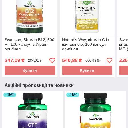
Swanson, Вітамін B12, 500
Nature's Way, вітамін C із
Swan
мг, 100 капсул в Україні
шипшиною, 100 капсул
віта
оригінал
оригінал
МО (
капс
247,09
540,88
335
₴
₴
284,01 ₴
600,98 ₴
Купити
Купити
Акційні пропозиції та новинки
–15%
–15%