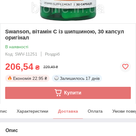
Swanson, вітамін C із шипшиною, 30 капсул
оригінал
В наявності
Код: SWV-11251
Роздріб
206,54
₴
229,49 ₴
Економія
22.95 ₴
Залишилось
17 днів
Купити
пис
Характеристики
Доставка
Оплата
Умови пове
Опис