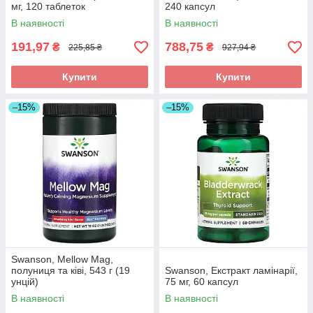
мг, 120 таблеток
240 капсул
В наявності
В наявності
191,97
788,75
₴
₴
225,85 ₴
927,94 ₴
Купити
Купити
–15%
–15%
Swanson, Mellow Mag,
полуниця та ківі, 543 г (19
Swanson, Екстракт ламінарії,
унцій)
75 мг, 60 капсул
В наявності
В наявності