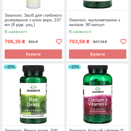
Swanson, Засіб для глибокого
розігрівання з алое вера, 237
Swanson, мультивітаміни з
мл (8 рідк. унц.)
залізом, 90 капсул
В наявності
В наявності
706,35
703,58
₴
₴
831 ₴
827,74 ₴
Купити
Купити
–15%
–15%
Swanson, Ржана трава, 500
Swanson, Кальцій і вітамін D,