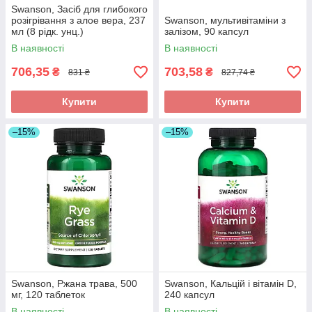
Swanson, Засіб для глибокого
розігрівання з алое вера, 237
Swanson, мультивітаміни з
мл (8 рідк. унц.)
залізом, 90 капсул
В наявності
В наявності
706,35
703,58
₴
₴
831 ₴
827,74 ₴
Купити
Купити
–15%
–15%
Swanson, Ржана трава, 500
Swanson, Кальцій і вітамін D,
мг, 120 таблеток
240 капсул
В наявності
В наявності