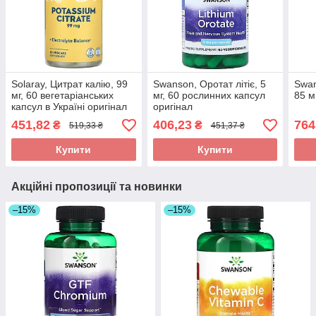
Solaray, Цитрат калію, 99
Swanson, Оротат літіє, 5
Swan
мг, 60 вегетаріанських
мг, 60 рослинних капсул
85 м
капсул в Україні оригінал
оригінал
451,82
406,23
764
₴
₴
519,33 ₴
451,37 ₴
Купити
Купити
Акційні пропозиції та новинки
–15%
–15%