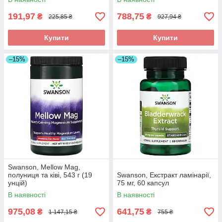
191,97
788,75
₴
₴
225,85 ₴
927,94 ₴
Купити
Купити
–15%
–15%
Swanson, Mellow Mag,
полуниця та ківі, 543 г (19
Swanson, Екстракт ламінарії,
унцій)
75 мг, 60 капсул
В наявності
В наявності
975,08
641,75
₴
₴
1 147,15 ₴
755 ₴