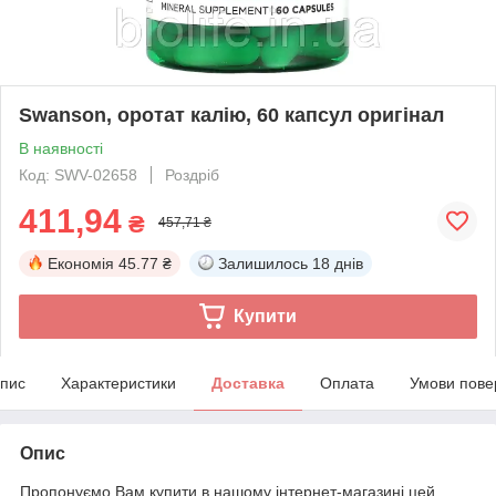
Swanson, оротат калію, 60 капсул оригінал
В наявності
Код: SWV-02658
Роздріб
411,94
₴
457,71 ₴
Економія
45.77 ₴
Залишилось
18 днів
Купити
пис
Характеристики
Доставка
Оплата
Умови пове
Опис
Пропонуємо Вам купити в нашому інтернет-магазині цей