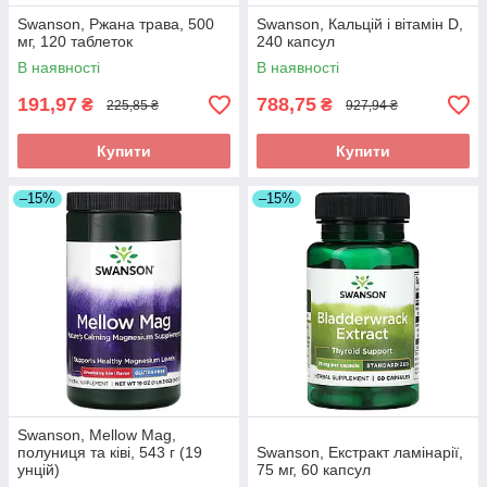
Swanson, Ржана трава, 500
Swanson, Кальцій і вітамін D,
мг, 120 таблеток
240 капсул
В наявності
В наявності
191,97
788,75
₴
₴
225,85 ₴
927,94 ₴
Купити
Купити
–15%
–15%
Swanson, Mellow Mag,
полуниця та ківі, 543 г (19
Swanson, Екстракт ламінарії,
унцій)
75 мг, 60 капсул