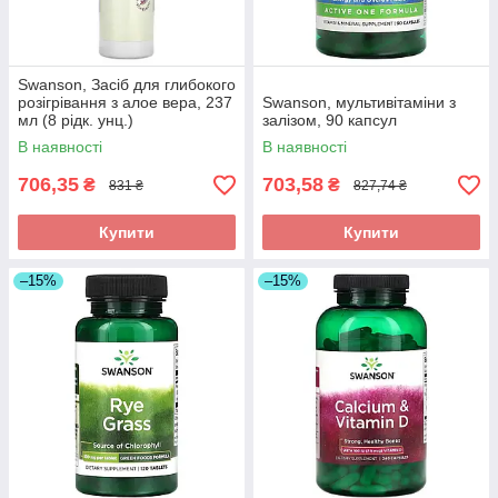
Swanson, Засіб для глибокого
розігрівання з алое вера, 237
Swanson, мультивітаміни з
мл (8 рідк. унц.)
залізом, 90 капсул
В наявності
В наявності
706,35
703,58
₴
₴
831 ₴
827,74 ₴
Купити
Купити
–15%
–15%