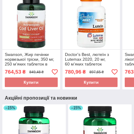
Swanson, Жир печінки
Doctor's Best, лютеїн з
Swan
норвезької тріски, 350 мг,
Lutemax 2020, 20 мг,
ліко
250 м'яких таблеток в
60 м'яких таблеток
табл
Україні оригінал
оригінал
764,53
780,96
763
₴
₴
849,48 ₴
897,65 ₴
Купити
Купити
Акційні пропозиції та новинки
–15%
–15%