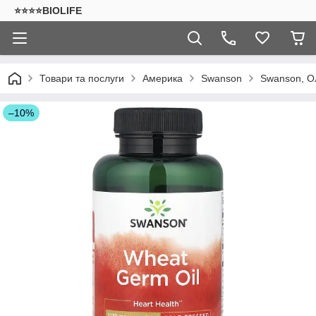
⭐⭐⭐⭐BIOLIFE
Товари та послуги
Америка
Swanson
Swanson, Ол
–10%