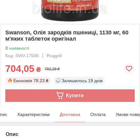
Swanson, Олія зародків пшениці, 1130 мг, 60
м'яких таблеток оригінал
В наявності
Код: SWV-17046
Роздріб
704,05
₴
782,28 ₴
Економія
78.23 ₴
Залишилось
19 днів
Купити
пис
Характеристики
Доставка
Оплата
Умови пове
Опис