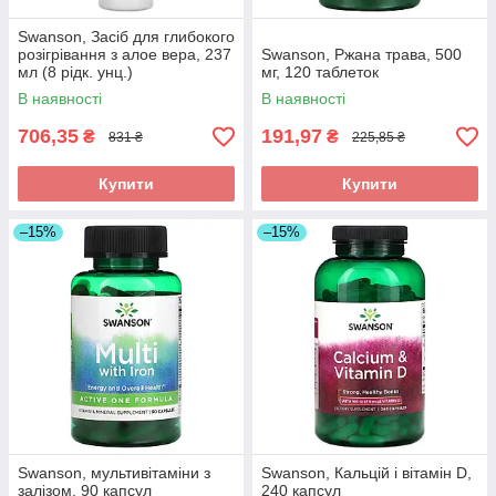
Swanson, Засіб для глибокого
розігрівання з алое вера, 237
Swanson, Ржана трава, 500
мл (8 рідк. унц.)
мг, 120 таблеток
В наявності
В наявності
706,35
191,97
₴
₴
831 ₴
225,85 ₴
Купити
Купити
–15%
–15%
Swanson, мультивітаміни з
Swanson, Кальцій і вітамін D,
залізом, 90 капсул
240 капсул