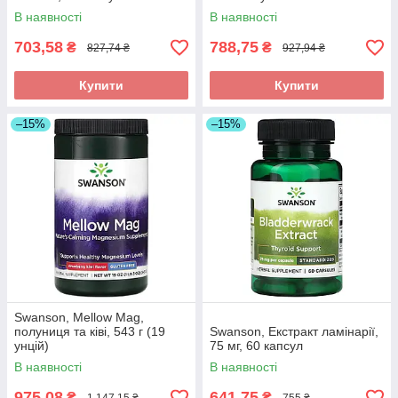
В наявності
В наявності
703,58
788,75
₴
₴
827,74 ₴
927,94 ₴
Купити
Купити
–15%
–15%
Swanson, Mellow Mag,
полуниця та ківі, 543 г (19
Swanson, Екстракт ламінарії,
унцій)
75 мг, 60 капсул
В наявності
В наявності
975,08
641,75
₴
₴
1 147,15 ₴
755 ₴