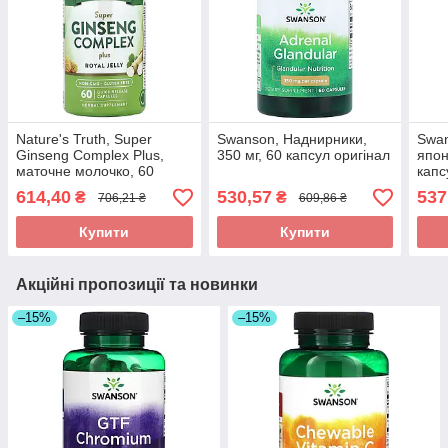
Nature's Truth, Super
Swanson, Наднирники,
Swan
Ginseng Complex Plus,
350 мг, 60 капсул оригінал
япон
маточне молочко, 60
капс
капсул зі швидким
614,40
530,57
537
₴
₴
706,21 ₴
609,86 ₴
вивільненням оригінал
Купити
Купити
Акційні пропозиції та новинки
–15%
–15%