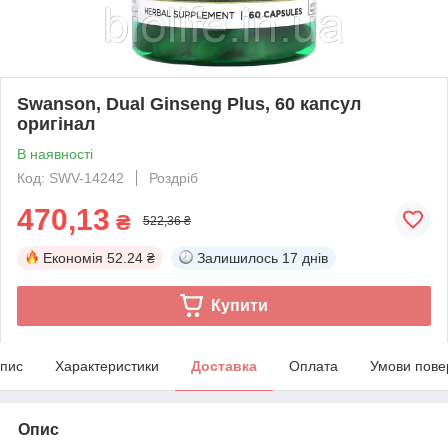
Swanson, Dual Ginseng Plus, 60 капсул
оригінал
В наявності
Код: SWV-14242
Роздріб
470,13
₴
522,36 ₴
Економія
52.24 ₴
Залишилось
17 днів
Купити
пис
Характеристики
Доставка
Оплата
Умови пове
Опис