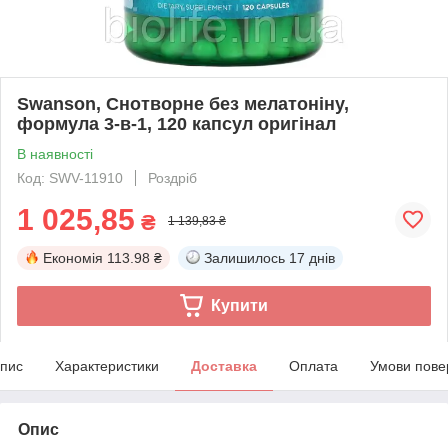
Swanson, Снотворне без мелатоніну,
формула 3-в-1, 120 капсул оригінал
В наявності
Код: SWV-11910
Роздріб
1 025,85
₴
1 139,83 ₴
Економія
113.98 ₴
Залишилось
17 днів
Купити
пис
Характеристики
Доставка
Оплата
Умови пове
Опис