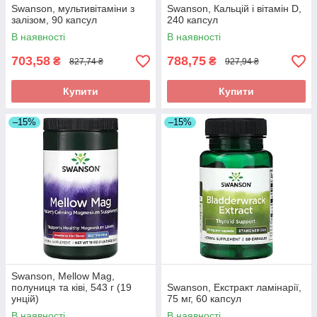
Swanson, мультивітаміни з
Swanson, Кальцій і вітамін D,
залізом, 90 капсул
240 капсул
В наявності
В наявності
703,58
788,75
₴
₴
827,74 ₴
927,94 ₴
Купити
Купити
–15%
–15%
Swanson, Mellow Mag,
полуниця та ківі, 543 г (19
Swanson, Екстракт ламінарії,
унцій)
75 мг, 60 капсул
В наявності
В наявності