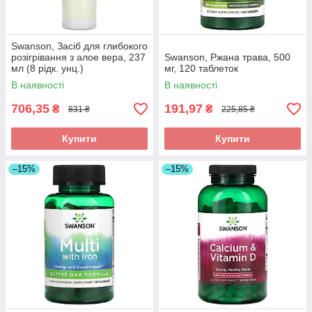
Swanson, Засіб для глибокого
розігрівання з алое вера, 237
Swanson, Ржана трава, 500
мл (8 рідк. унц.)
мг, 120 таблеток
В наявності
В наявності
706,35
191,97
₴
₴
831 ₴
225,85 ₴
Купити
Купити
–15%
–15%