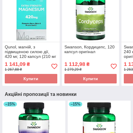
Qunol, магній, з
Swanson, Кордицепс, 120
Swan
підвищеною силою дії,
капсул оригінал
240 
420 мг, 120 капсул (210 мг
ориг
в 1 капсулі) оригінал
1 141,09
1 112,98
1 1
₴
₴
1 267,88 ₴
1 279,29 ₴
1 263
Купити
Купити
Акційні пропозиції та новинки
–15%
–15%