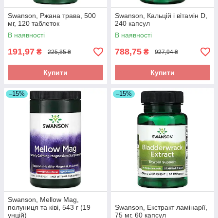
Swanson, Ржана трава, 500
Swanson, Кальцій і вітамін D,
мг, 120 таблеток
240 капсул
В наявності
В наявності
191,97
788,75
₴
₴
225,85 ₴
927,94 ₴
Купити
Купити
–15%
–15%
Swanson, Mellow Mag,
полуниця та ківі, 543 г (19
Swanson, Екстракт ламінарії,
унцій)
75 мг, 60 капсул