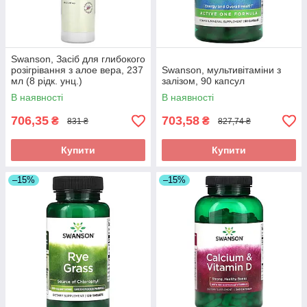
Swanson, Засіб для глибокого
розігрівання з алое вера, 237
Swanson, мультивітаміни з
мл (8 рідк. унц.)
залізом, 90 капсул
В наявності
В наявності
706,35
703,58
₴
₴
831 ₴
827,74 ₴
Купити
Купити
–15%
–15%