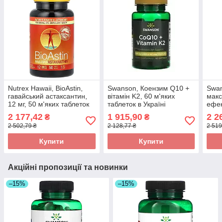
Nutrex Hawaii, BioAstin,
Swanson, Коензим Q10 +
Swa
гавайський астаксантин,
вітамін K2, 60 м'яких
мак
12 мг, 50 м'яких таблеток
таблеток в Україні
ефек
оригінал
оригінал
перц
2 177,42
1 915,90
2 2
₴
₴
30 п
2 502,79 ₴
2 128,77 ₴
2 519
Купити
Купити
Акційні пропозиції та новинки
–15%
–15%