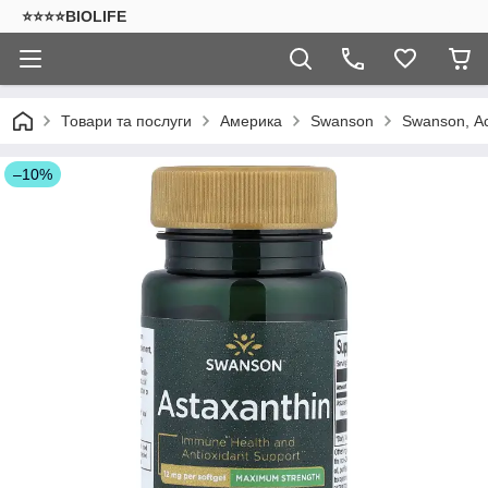
⭐⭐⭐⭐BIOLIFE
Товари та послуги
Америка
Swanson
Swanson, Ас
–10%