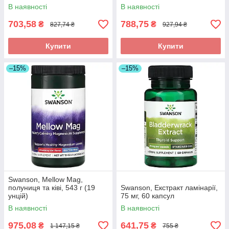
В наявності
В наявності
703,58
788,75
₴
₴
827,74 ₴
927,94 ₴
Купити
Купити
–15%
–15%
Swanson, Mellow Mag,
полуниця та ківі, 543 г (19
Swanson, Екстракт ламінарії,
унцій)
75 мг, 60 капсул
В наявності
В наявності
975,08
641,75
₴
₴
1 147,15 ₴
755 ₴