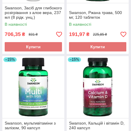
Swanson, Засіб для глибокого
розігрівання з алое вера, 237
Swanson, Ржана трава, 500
мл (8 рідк. унц.)
мг, 120 таблеток
В наявності
В наявності
706,35
191,97
₴
₴
831 ₴
225,85 ₴
Купити
Купити
–15%
–15%
Swanson, мультивітаміни з
Swanson, Кальцій і вітамін D,
залізом, 90 капсул
240 капсул