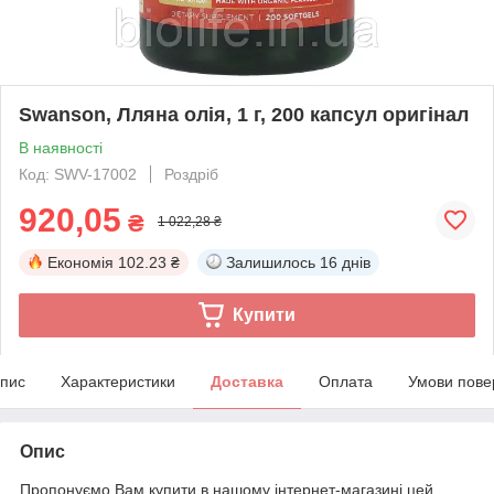
Swanson, Лляна олія, 1 г, 200 капсул оригінал
В наявності
Код: SWV-17002
Роздріб
920,05
₴
1 022,28 ₴
Економія
102.23 ₴
Залишилось
16 днів
Купити
пис
Характеристики
Доставка
Оплата
Умови пове
Опис
Пропонуємо Вам купити в нашому інтернет-магазині цей