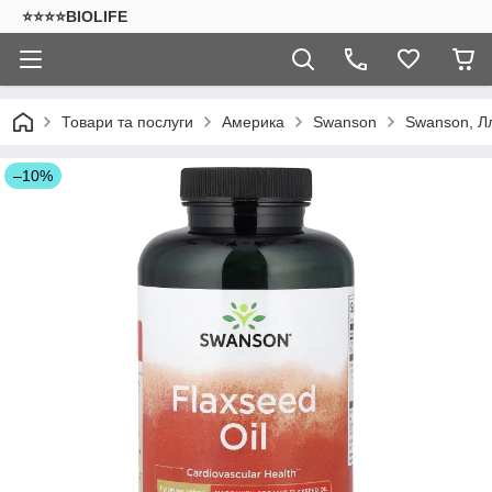
⭐⭐⭐⭐BIOLIFE
Товари та послуги
Америка
Swanson
Swanson, Лл
–10%