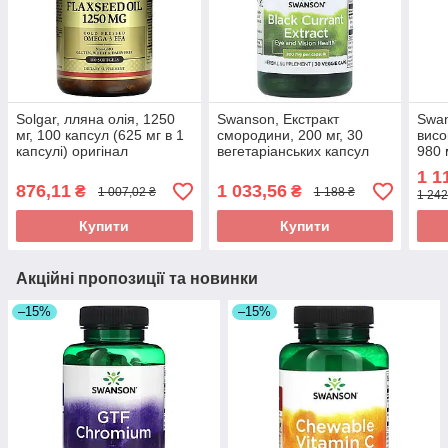
Solgar, лляна олія, 1250
Swanson, Екстракт
Swan
мг, 100 капсул (625 мг в 1
смородини, 200 мг, 30
висо
капсулі) оригінал
вегетаріанських капсул
980 
оригінал
табл
1 1
876,11
1 033,56
₴
₴
1 007,02 ₴
1 188 ₴
1 242
Купити
Купити
Акційні пропозиції та новинки
–15%
–15%