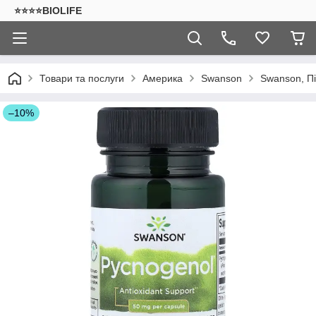
⭐⭐⭐⭐BIOLIFE
Товари та послуги
Америка
Swanson
Swanson, Пі
–10%