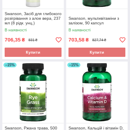
Swanson, Засіб для глибокого
розігрівання з алое вера, 237
Swanson, мультивітаміни з
мл (8 рідк. унц.)
залізом, 90 капсул
В наявності
В наявності
706,35
703,58
₴
₴
831 ₴
827,74 ₴
Купити
Купити
–15%
–15%
Swanson, Ржана трава, 500
Swanson, Кальцій і вітамін D,