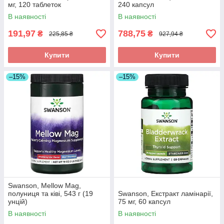
мг, 120 таблеток
240 капсул
В наявності
В наявності
191,97
788,75
₴
₴
225,85 ₴
927,94 ₴
Купити
Купити
–15%
–15%
Swanson, Mellow Mag,
полуниця та ківі, 543 г (19
Swanson, Екстракт ламінарії,
унцій)
75 мг, 60 капсул
В наявності
В наявності