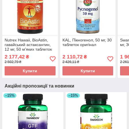
Nutrex Hawaii, BioAstin,
KAL, Пікногенол, 50 мг, 30
Swan
гавайський астаксантин,
таблеток оригінал
мг, 
12 мг, 50 м'яких таблеток
оригінал
2 177,42
2 110,72
1 9
₴
₴
2 502,79 ₴
2 426,11 ₴
2 261
Купити
Купити
Акційні пропозиції та новинки
–15%
–15%