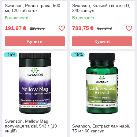
Swanson, Ржана трава, 500
Swanson, Кальцій і вітамін D,
мг, 120 таблеток
240 капсул
В наявності
В наявності
191,97
788,75
₴
₴
225,85 ₴
927,94 ₴
Купити
Купити
–15%
–15%
Swanson, Mellow Mag,
полуниця та ківі, 543 г (19
Swanson, Екстракт ламінарії,
унцій)
75 мг, 60 капсул