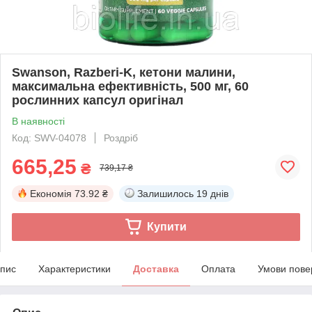
Swanson, Razberi-K, кетони малини,
максимальна ефективність, 500 мг, 60
рослинних капсул оригінал
В наявності
Код: SWV-04078
Роздріб
665,25
₴
739,17 ₴
Економія
73.92 ₴
Залишилось
19 днів
Купити
пис
Характеристики
Доставка
Оплата
Умови пове