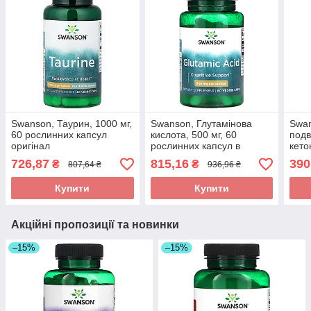
Swanson, Таурин, 1000 мг,
Swanson, Глутамінова
Swan
60 рослинних капсул
кислота, 500 мг, 60
подв
оригінал
рослинних капсул в
кето
Україні оригінал
росл
726,87
815,16
390
₴
₴
807,64 ₴
936,96 ₴
Купити
Купити
Акційні пропозиції та новинки
–15%
–15%