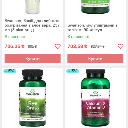
Swanson, Засіб для глибокого
розігрівання з алое вера, 237
Swanson, мультивітаміни з
мл (8 рідк. унц.)
залізом, 90 капсул
В наявності
В наявності
706,35
703,58
₴
₴
831 ₴
827,74 ₴
Купити
Купити
–15%
–15%