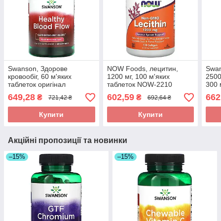
Swanson, Здорове
NOW Foods, лецитин,
Swan
кровообіг, 60 м'яких
1200 мг, 100 м'яких
2500
таблеток оригінал
таблеток NOW-2210
300 
оригінал
ориг
649,28
602,59
662
₴
₴
721,42 ₴
692,64 ₴
Купити
Купити
Акційні пропозиції та новинки
–15%
–15%