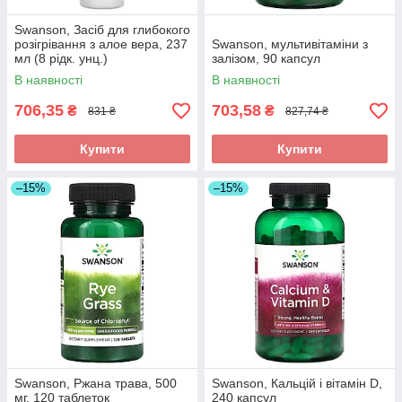
Swanson, Засіб для глибокого
розігрівання з алое вера, 237
Swanson, мультивітаміни з
мл (8 рідк. унц.)
залізом, 90 капсул
В наявності
В наявності
706,35
703,58
₴
₴
831 ₴
827,74 ₴
Купити
Купити
–15%
–15%
Swanson, Ржана трава, 500
Swanson, Кальцій і вітамін D,
мг, 120 таблеток
240 капсул