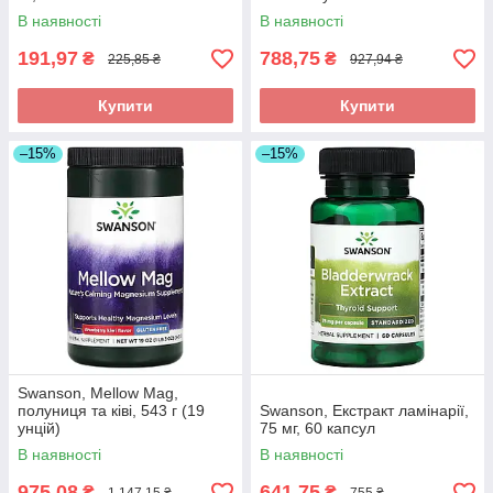
В наявності
В наявності
191,97
788,75
₴
₴
225,85 ₴
927,94 ₴
Купити
Купити
–15%
–15%
Swanson, Mellow Mag,
полуниця та ківі, 543 г (19
Swanson, Екстракт ламінарії,
унцій)
75 мг, 60 капсул
В наявності
В наявності
975,08
641,75
₴
₴
1 147,15 ₴
755 ₴