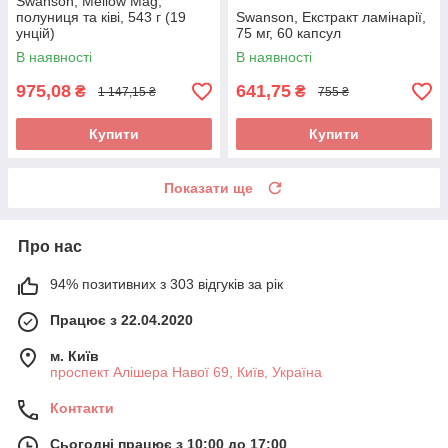
Swanson, Mellow Mag,
полуниця та ківі, 543 г (19
Swanson, Екстракт ламінарії,
унцій)
75 мг, 60 капсул
В наявності
В наявності
975,08
641,75
₴
₴
1 147,15 ₴
755 ₴
Купити
Купити
Показати ще
Про нас
94% позитивних з 303 відгуків за рік
Працює з 22.04.2020
м. Київ
проспект Алішера Навої 69, Київ, Україна
Контакти
Сьогодні працює з 10:00 до 17:00