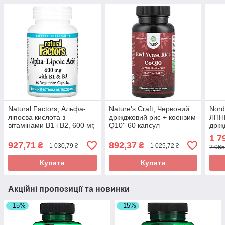
Natural Factors, Альфа-
Nature's Craft, Червоний
Nord
ліпоєва кислота з
дріжджовий рис + коензим
ЛПН
вітамінами B1 і B2, 600 мг,
Q10'' 60 капсул
дріж
60 вегетаріанських капсул
коен
1 7
оригінал
м'як
927,71
892,37
₴
₴
1 030,79 ₴
1 025,72 ₴
2 065
Купити
Купити
Акційні пропозиції та новинки
–15%
–15%