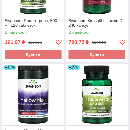
Swanson, Ржана трава, 500
Swanson, Кальцій і вітамін D,
мг, 120 таблеток
240 капсул
В наявності
В наявності
191,97
788,75
₴
₴
225,85 ₴
927,94 ₴
Купити
Купити
–15%
–15%