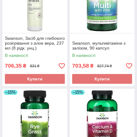
Swanson, Засіб для глибокого
розігрівання з алое вера, 237
Swanson, мультивітаміни з
мл (8 рідк. унц.)
залізом, 90 капсул
В наявності
В наявності
706,35
703,58
₴
₴
831 ₴
827,74 ₴
Купити
Купити
–15%
–15%