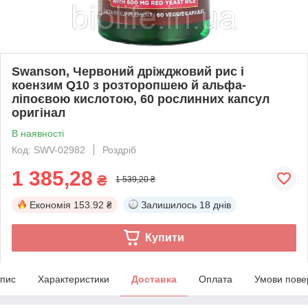
Swanson, Червоний дріжджовий рис і
коензим Q10 з розторопшею й альфа-
ліпоєвою кислотою, 60 рослинних капсул
оригінал
В наявності
Код: SWV-02982
Роздріб
1 385,28
₴
1 539,20 ₴
Економія
153.92 ₴
Залишилось
18 днів
Купити
пис
Характеристики
Доставка
Оплата
Умови пове