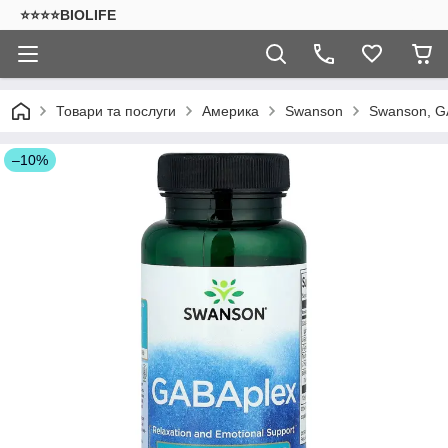
⭐⭐⭐⭐BIOLIFE
Товари та послуги
Америка
Swanson
Swanson, GA
–10%