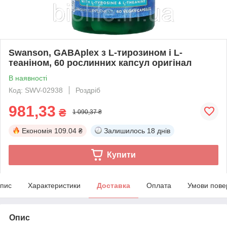
Swanson, GABAplex з L-тирозином і L-
теаніном, 60 рослинних капсул оригінал
В наявності
Код: SWV-02938
Роздріб
981,33
₴
1 090,37 ₴
Економія
109.04 ₴
Залишилось
18 днів
Купити
пис
Характеристики
Доставка
Оплата
Умови пове
Опис