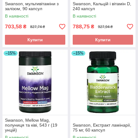
Swanson, мультивітаміни з
Swanson, Кальцій і вітамін D,
залізом, 90 капсул
240 капсул
В наявності
В наявності
703,58
788,75
₴
₴
827,74 ₴
927,94 ₴
Купити
Купити
–15%
–15%
Swanson, Mellow Mag,
полуниця та ківі, 543 г (19
Swanson, Екстракт ламінарії,
унцій)
75 мг, 60 капсул
В наявності
В наявності