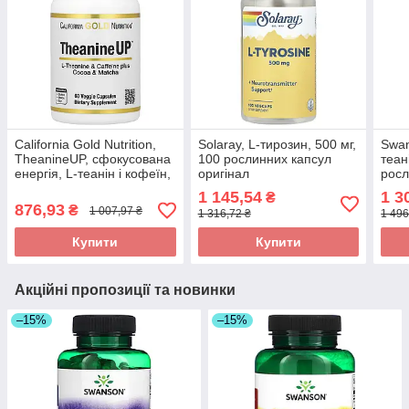
California Gold Nutrition,
Solaray, L-тирозин, 500 мг,
Swan
TheanineUP, сфокусована
100 рослинних капсул
теан
енергія, L-теанін і кофеїн,
оригінал
росл
60 рослинних капсул
ориг
1 145,54
1 3
₴
оригінал
876,93
₴
1 007,97 ₴
1 316,72 ₴
1 496
Купити
Купити
Акційні пропозиції та новинки
–15%
–15%