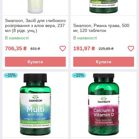
Swanson, Засіб для глибокого
розігрівання з алое вера, 237
Swanson, Ржана трава, 500
мл (8 рідк. унц.)
мг, 120 таблеток
В наявності
В наявності
706,35
191,97
₴
₴
831 ₴
225,85 ₴
Купити
Купити
–15%
–15%