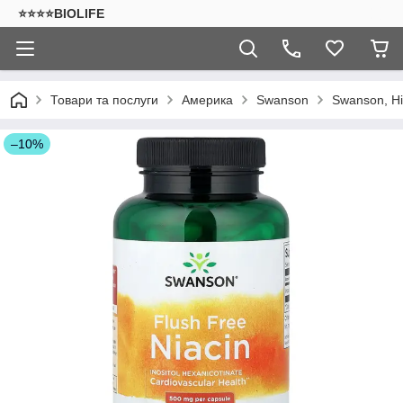
⭐⭐⭐⭐BIOLIFE
Товари та послуги
Америка
Swanson
Swanson, Ні
–10%