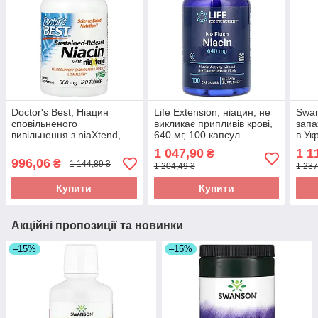
Doctor's Best, Ніацин
Life Extension, ніацин, не
Swan
сповільненого
викликає припливів крові,
запа
вивільнення з niaXtend,
640 мг, 100 капсул
в Ук
500 мг, 120 таблеток
оригінал
1 047,90
1 1
₴
оригінал
996,06
₴
1 144,89 ₴
1 204,49 ₴
1 237
Купити
Купити
Акційні пропозиції та новинки
–15%
–15%