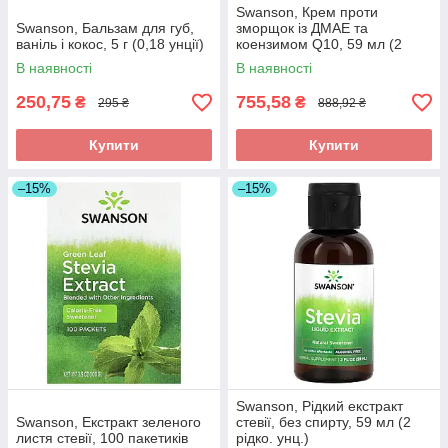
Swanson, Крем проти
Swanson, Бальзам для губ,
зморщок із ДМАЕ та
ваніль і кокос, 5 г (0,18 унції)
коензимом Q10, 59 мл (2
рідко. унц.)
В наявності
В наявності
250,75
755,58
₴
₴
295 ₴
888,92 ₴
Купити
Купити
–15%
–15%
Swanson, Рідкий екстракт
Swanson, Екстракт зеленого
стевії, без спирту, 59 мл (2
листя стевії, 100 пакетиків
рідко. унц.)