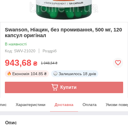
Swanson, Ніацин, без промивання, 500 мг, 120
капсул оригінал
В наявності
Код: SWV-21020
Роздріб
943,68
₴
1 048,54 ₴
Економія
104.85 ₴
Залишилось
18 днів
Купити
пис
Характеристики
Доставка
Оплата
Умови пове
Опис