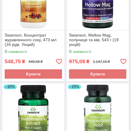
Swanson, Концентрат
Swanson, Mellow Mag,
журавлинного соку, 473 мл
полуниця та ківі, 543 г (19
(16 рідк. Унций)
унцій)
В наявності
В наявності
548,75
975,08
₴
₴
645,58 ₴
1 147,15 ₴
Купити
Купити
–15%
–15%