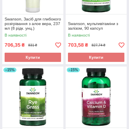
Swanson, Засіб для глибокого
розігрівання з алое вера, 237
Swanson, мультивітаміни з
мл (8 рідк. унц.)
залізом, 90 капсул
В наявності
В наявності
706,35
703,58
₴
₴
831 ₴
827,74 ₴
Купити
Купити
–15%
–15%