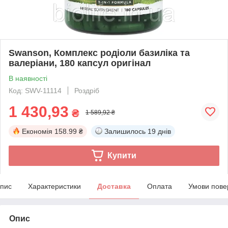
Swanson, Комплекс родіоли базиліка та
валеріани, 180 капсул оригінал
В наявності
Код: SWV-11114
Роздріб
1 430,93
₴
1 589,92 ₴
Економія
158.99 ₴
Залишилось
19 днів
Купити
пис
Характеристики
Доставка
Оплата
Умови пове
Опис