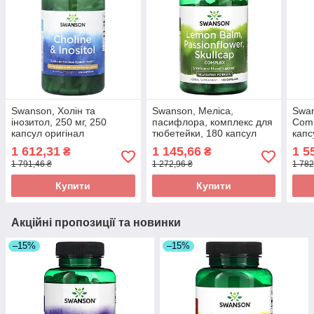
Swanson, Холін та
Swanson, Меліса,
Swan
інозитол, 250 мг, 250
пасифлора, комплекс для
Comp
капсул оригінал
тюбетейки, 180 капсул
капс
оригінал
1 612,31
1 145,66
1 5
₴
₴
1 791,46 ₴
1 272,96 ₴
1 782
Купити
Купити
Акційні пропозиції та новинки
–15%
–15%