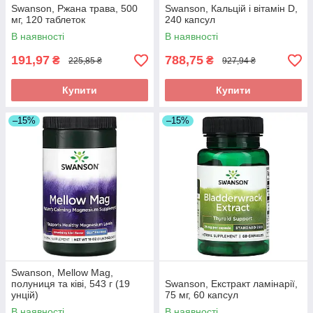
Swanson, Ржана трава, 500
Swanson, Кальцій і вітамін D,
мг, 120 таблеток
240 капсул
В наявності
В наявності
191,97
788,75
₴
₴
225,85 ₴
927,94 ₴
Купити
Купити
–15%
–15%
Swanson, Mellow Mag,
полуниця та ківі, 543 г (19
Swanson, Екстракт ламінарії,
унцій)
75 мг, 60 капсул
В наявності
В наявності