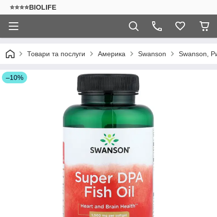
⭐⭐⭐⭐BIOLIFE
Товари та послуги
Америка
Swanson
Swanson, Ри
–10%