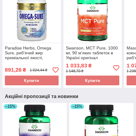
Paradise Herbs, Omega
Swanson, MCT Pure, 1000
Maso
Sure, риб'ячий жир
мг, 90 м'яких таблеток в
коен
преміальної якості,
Україні оригінал
риб'
1000 мг,
табл
1 033,83
1 0
₴
30 вегетаріанських м'яких
ориг
891,26
₴
1 024,44 ₴
1 148,70 ₴
1 238
таблеток оригінал
Купити
Купити
Акційні пропозиції та новинки
–15%
–15%