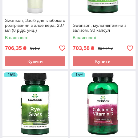
Swanson, Засіб для глибокого
розігрівання з алое вера, 237
Swanson, мультивітаміни з
мл (8 рідк. унц.)
залізом, 90 капсул
В наявності
В наявності
706,35
703,58
₴
₴
831 ₴
827,74 ₴
Купити
Купити
–15%
–15%