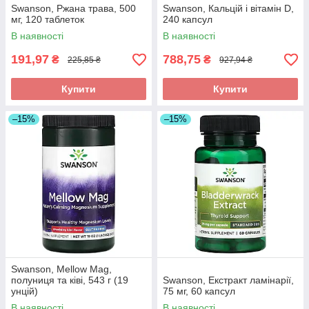
Swanson, Ржана трава, 500
Swanson, Кальцій і вітамін D,
мг, 120 таблеток
240 капсул
В наявності
В наявності
191,97
788,75
₴
₴
225,85 ₴
927,94 ₴
Купити
Купити
–15%
–15%
Swanson, Mellow Mag,
полуниця та ківі, 543 г (19
Swanson, Екстракт ламінарії,
унцій)
75 мг, 60 капсул
В наявності
В наявності