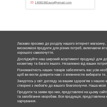
14081982aug@gmail.com
Ласкаво просимо до розділу нашого інтернет-магазину, 
високоякісні продукти для різних потреб, включаючи віт
хорошого самопочуття.
Досліджуйте наш широкий асортимент продукції для дог
косметику та багато іншого. Незалежно від ваших потре
Різноманітність наших товарів забезпечить вас усім нео
щоб ви могли довіряти нам і з впевненістю вибирати те,
Зануртесь у світ догляду за вашим здоров'ям з нашою к
створені з любов'ю до вашого благополуччя. Наша місія
Продукти та заяви про них, представлені на цьому сайті
та запобігання хворобам. Вся продукція, представлена н
харчування.