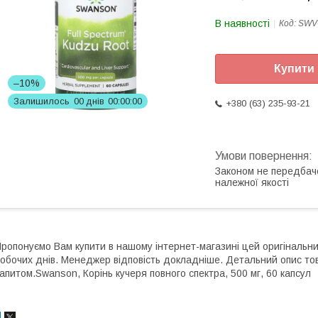
В наявності
Код:
SWV
Купити
–10%
Залишилось
0
0
днів
0
0
0
0
0
0
+380 (63) 235-93-21
Законом не передбач
належної якості
ропонуємо Вам купити в нашому інтернет-магазині цей оригінальн
обочих днів. Менеджер відповість докладніше. Детальний опис то
апитом.Swanson, Корінь кучеря повного спектра, 500 мг, 60 капсул