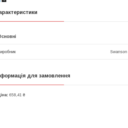
арактеристики
Основні
иробник
Swanson
нформація для замовлення
іна:
658,41 ₴