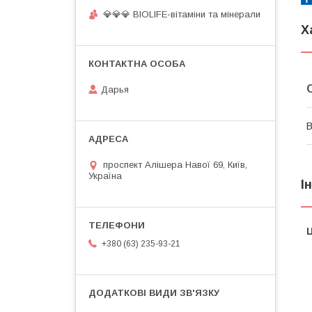
💎💎💎 BIOLIFE-вітаміни та мінерали
Х
Дарья
В
проспект Алішера Навої 69, Київ,
Україна
І
Ц
+380 (63) 235-93-21