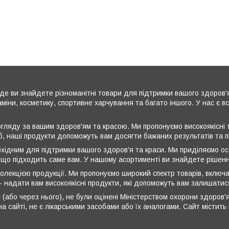
де ви знайдете різноманітні товари для підтримки вашого здоров'
аміни, косметику, спортивне харчування та багато іншого. У нас є 
ляду за вашим здоров'ям та красою. Ми пропонуємо високоякісні т
б, наші продукти допоможуть вам досягти бажаних результатів та 
бхідним для підтримки вашого здоров'я та краси. Ми приділяємо ос
 що підходить саме вам. У нашому асортименті ви знайдете рішення
олекцією продукції. Ми пропонуємо широкий спектр товарів, включа
 - надати вам високоякісні продукти, які допоможуть вам залишати
 (або через нього), не були оцінені Міністерством охорони здоров'я
а сайті, не є лікарськими засобами або їх аналогами. Сайт містит