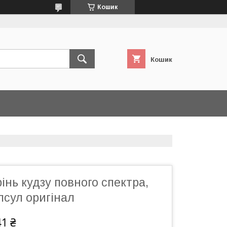
Кошик
Кошик
інь кудзу повного спектра,
апсул оригінал
41 ₴