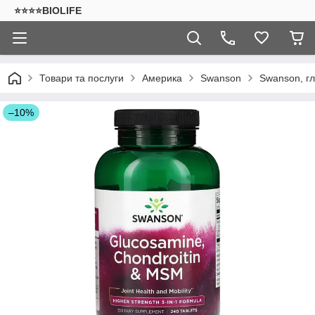
⭐⭐⭐⭐BIOLIFE
Товари та послуги
Америка
Swanson
Swanson, гл
–10%