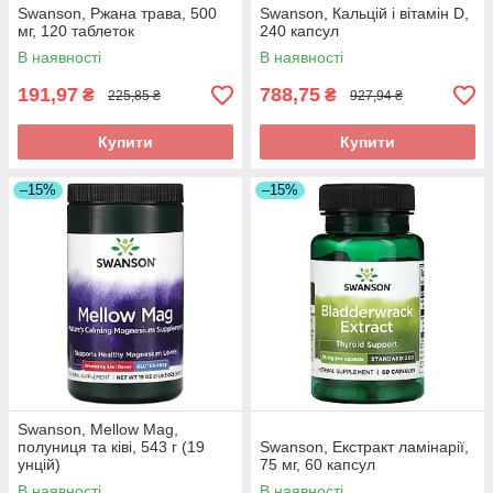
Swanson, Ржана трава, 500
Swanson, Кальцій і вітамін D,
мг, 120 таблеток
240 капсул
В наявності
В наявності
191,97
788,75
₴
₴
225,85 ₴
927,94 ₴
Купити
Купити
–15%
–15%
Swanson, Mellow Mag,
полуниця та ківі, 543 г (19
Swanson, Екстракт ламінарії,
унцій)
75 мг, 60 капсул
В наявності
В наявності