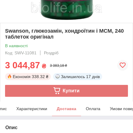
Swanson, глюкозамін, хондроїтин і МСМ, 240
таблеток оригінал
В наявності
Код: SWV-11081
Роздріб
3 044,87
₴
3 383,18 ₴
Економія
338.32 ₴
Залишилось
17 днів
Купити
пис
Характеристики
Доставка
Оплата
Умови пове
Опис