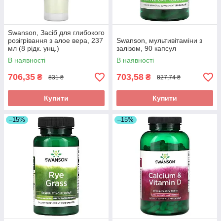
Swanson, Засіб для глибокого
розігрівання з алое вера, 237
Swanson, мультивітаміни з
мл (8 рідк. унц.)
залізом, 90 капсул
В наявності
В наявності
706,35
703,58
₴
₴
831 ₴
827,74 ₴
Купити
Купити
–15%
–15%