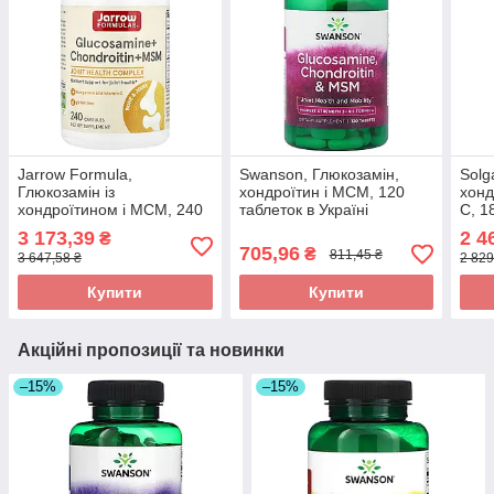
Jarrow Formula,
Swanson, Глюкозамін,
Solg
Глюкозамін із
хондроїтин і МСМ, 120
хонд
хондроїтином і МСМ, 240
таблеток в Україні
C, 1
капсул оригінал
оригінал
3 173,39
2 4
₴
705,96
₴
811,45 ₴
3 647,58 ₴
2 829
Купити
Купити
Акційні пропозиції та новинки
–15%
–15%