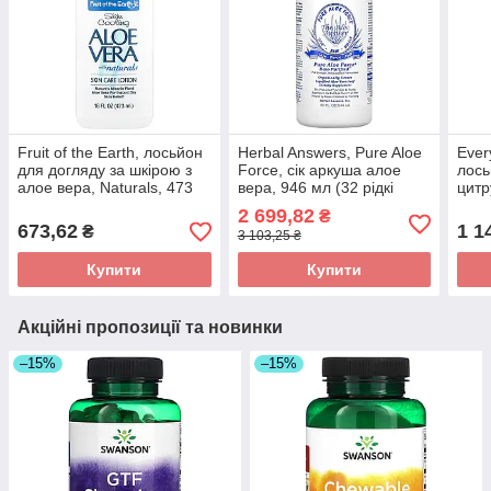
Fruit of the Earth, лосьйон
Herbal Answers, Pure Aloe
Ever
для догляду за шкірою з
Force, сік аркуша алое
лось
алое вера, Naturals, 473
вера, 946 мл (32 рідкі
цитр
мл (16 рідк. унцій)
унції) оригінал
рідк.
2 699,82
₴
оригінал
673,62
1 1
₴
3 103,25 ₴
Купити
Купити
Акційні пропозиції та новинки
–15%
–15%