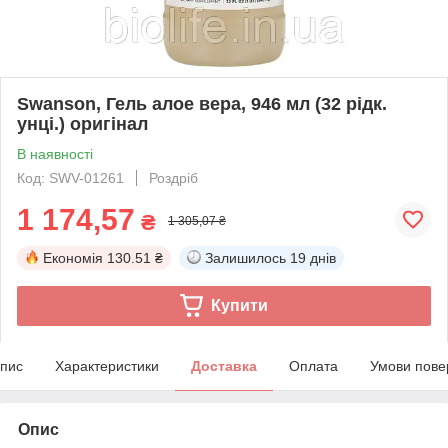
Swanson, Гель алое вера, 946 мл (32 рідк.
унці.) оригінал
В наявності
Код: SWV-01261
Роздріб
1 174,57
₴
1 305,07 ₴
Економія
130.51 ₴
Залишилось
19 днів
Купити
пис
Характеристики
Доставка
Оплата
Умови пове
Опис