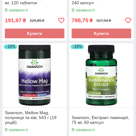
мг, 120 таблеток
240 капсул
В наявності
В наявності
191,97
788,75
₴
₴
225,85 ₴
927,94 ₴
Купити
Купити
–15%
–15%
Swanson, Mellow Mag,
полуниця та ківі, 543 г (19
Swanson, Екстракт ламінарії,
унцій)
75 мг, 60 капсул
В наявності
В наявності