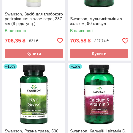
Swanson, Засіб для глибокого
розігрівання з алое вера, 237
Swanson, мультивітаміни з
мл (8 рідк. унц.)
залізом, 90 капсул
В наявності
В наявності
706,35
703,58
₴
₴
831 ₴
827,74 ₴
Купити
Купити
–15%
–15%
Swanson, Ржана трава, 500
Swanson, Кальцій і вітамін D,