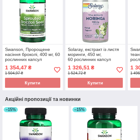
Swanson, Пророщене
Solaray, екстракт із листя
Swan
насіння броколі, 400 мг, 60
моринги, 450 мг,
теан
рослинних капсул
60 рослинних капсул
росл
оригінал
оригінал
ориг
1 354,47
1 326,51
1 3
₴
₴
1 504,97 ₴
1 524,72 ₴
1 496
Купити
Купити
Акційні пропозиції та новинки
–15%
–15%