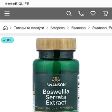
⭐⭐⭐⭐BIOLIFE
Товари та послуги
Америка
Swanson
Swanson, Ек
–10%