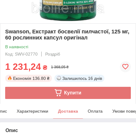
Swanson, Екстракт босвелії пилчастої, 125 мг,
60 рослинних капсул оригінал
В наявності
Код: SWV-02770
Роздріб
1 231,24
₴
1 368,05 ₴
Економія
136.80 ₴
Залишилось
16 днів
Купити
пис
Характеристики
Доставка
Оплата
Умови пове
Опис