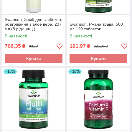
Swanson, Засіб для глибокого
розігрівання з алое вера, 237
Swanson, Ржана трава, 500
мл (8 рідк. унц.)
мг, 120 таблеток
В наявності
В наявності
706,35
191,97
₴
₴
831 ₴
225,85 ₴
Купити
Купити
–15%
–15%