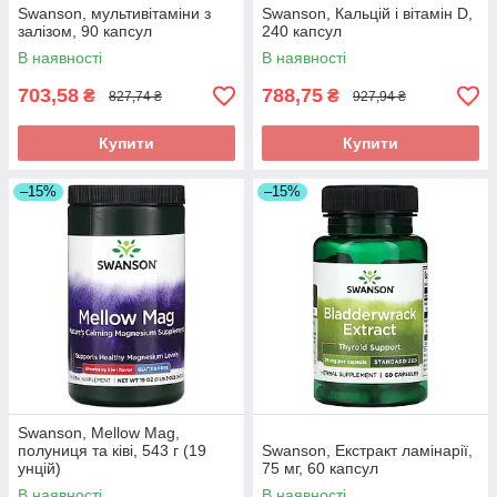
Swanson, мультивітаміни з
Swanson, Кальцій і вітамін D,
залізом, 90 капсул
240 капсул
В наявності
В наявності
703,58
788,75
₴
₴
827,74 ₴
927,94 ₴
Купити
Купити
–15%
–15%
Swanson, Mellow Mag,
полуниця та ківі, 543 г (19
Swanson, Екстракт ламінарії,
унцій)
75 мг, 60 капсул
В наявності
В наявності