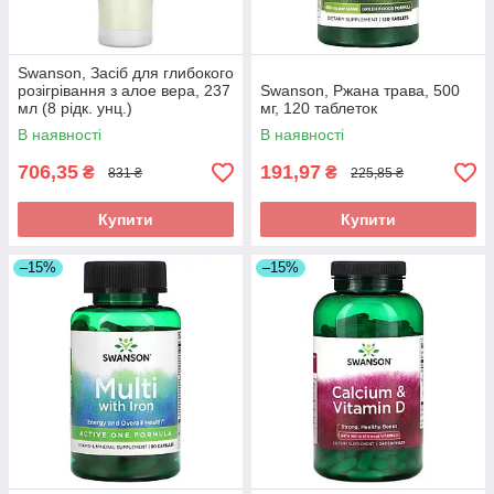
Swanson, Засіб для глибокого
розігрівання з алое вера, 237
Swanson, Ржана трава, 500
мл (8 рідк. унц.)
мг, 120 таблеток
В наявності
В наявності
706,35
191,97
₴
₴
831 ₴
225,85 ₴
Купити
Купити
–15%
–15%