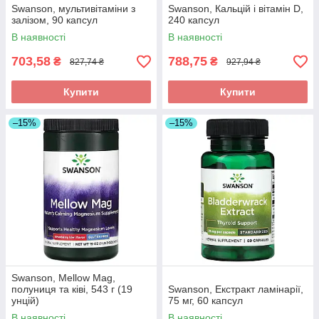
Swanson, мультивітаміни з
Swanson, Кальцій і вітамін D,
залізом, 90 капсул
240 капсул
В наявності
В наявності
703,58
788,75
₴
₴
827,74 ₴
927,94 ₴
Купити
Купити
–15%
–15%
Swanson, Mellow Mag,
полуниця та ківі, 543 г (19
Swanson, Екстракт ламінарії,
унцій)
75 мг, 60 капсул
В наявності
В наявності