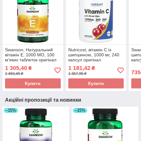
Swanson, Натуральний
Nutricost, вітамін C із
Swan
вітамін E, 1000 МО, 100
шипшиною, 1000 мг, 240
шипш
м'яких таблеток оригінал
капсул оригінал
капс
1 305,40
1 181,42
₴
₴
735
1 450,45 ₴
1 357,95 ₴
Купити
Купити
Акційні пропозиції та новинки
–15%
–15%