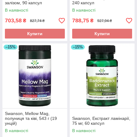
залізом, 90 капсул
240 капсул
В наявності
В наявності
703,58
788,75
₴
₴
827,74 ₴
927,94 ₴
Купити
Купити
–15%
–15%
Swanson, Mellow Mag,
полуниця та ківі, 543 г (19
Swanson, Екстракт ламінарії,
унцій)
75 мг, 60 капсул
В наявності
В наявності