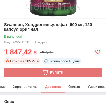
Swanson, Хондроїтинсульфат, 600 мг, 120
капсул оригінал
В наявності
Код: SWV-11930
Роздріб
1 847,42
₴
2 052,69 ₴
Економія
205.27 ₴
Залишилось
18 днів
Купити
пис
Характеристики
Доставка
Оплата
Умови пове
Опис