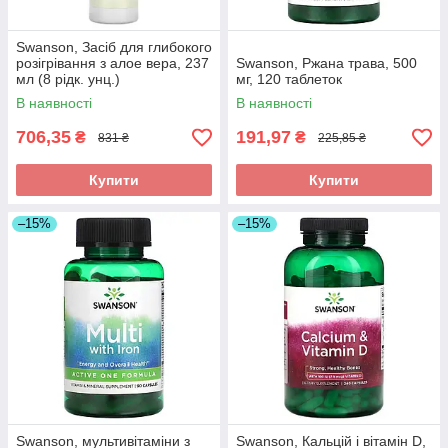
Swanson, Засіб для глибокого
розігрівання з алое вера, 237
Swanson, Ржана трава, 500
мл (8 рідк. унц.)
мг, 120 таблеток
В наявності
В наявності
706,35
191,97
₴
₴
831 ₴
225,85 ₴
Купити
Купити
–15%
–15%
Swanson, мультивітаміни з
Swanson, Кальцій і вітамін D,