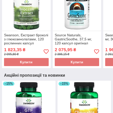
Swanson, Екстракт броколі
Source Naturals,
Swan
з глюкозинолатами, 120
GastricSoothe, 37,5 мг,
мг, 
рослинних капсул
120 капсул оригінал
оригінал
1 823,35
2 075,95
1 9
₴
₴
2 095,80 ₴
2 386,15 ₴
2 261
Купити
Купити
Акційні пропозиції та новинки
–15%
–15%