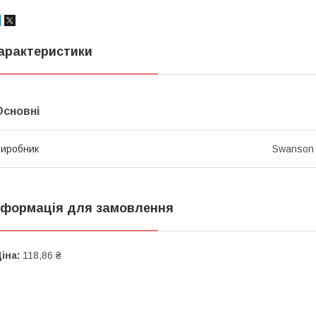
арактеристики
Основні
иробник
Swanson
нформація для замовлення
іна:
118,86 ₴