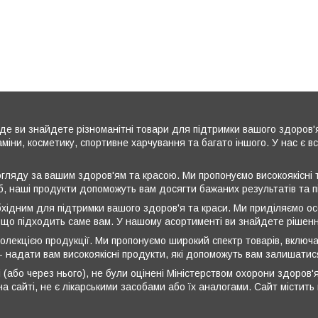
де ви знайдете різноманітні товари для підтримки вашого здоров'
аміни, косметику, спортивне харчування та багато іншого. У нас є 
ляду за вашим здоров'ям та красою. Ми пропонуємо високоякісні т
б, наші продукти допоможуть вам досягти бажаних результатів та 
бхідним для підтримки вашого здоров'я та краси. Ми приділяємо ос
 що підходить саме вам. У нашому асортименті ви знайдете рішення
олекцією продукції. Ми пропонуємо широкий спектр товарів, включа
 - надати вам високоякісні продукти, які допоможуть вам залишати
 (або через нього), не були оцінені Міністерством охорони здоров'я
а сайті, не є лікарськими засобами або їх аналогами. Сайт містит