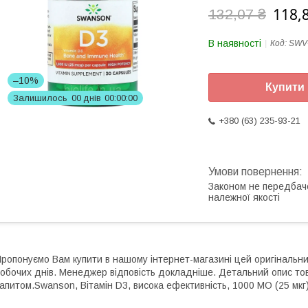
118,
132,07 ₴
В наявності
Код:
SWV
–10%
Купити
Залишилось
0
0
днів
0
0
0
0
0
0
+380 (63) 235-93-21
Законом не передбач
належної якості
ропонуємо Вам купити в нашому інтернет-магазині цей оригінальн
обочих днів. Менеджер відповість докладніше. Детальний опис то
апитом.Swanson, Вітамін D3, висока ефективність, 1000 МО (25 мкг)