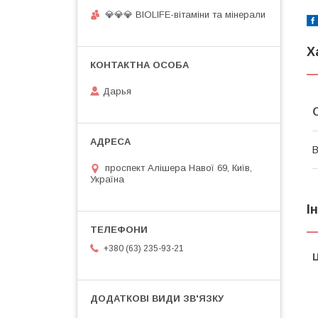
💎💎💎 BIOLIFE-вітаміни та мінерали
Х
Дарья
В
проспект Алішера Навої 69, Київ,
Україна
І
+380 (63) 235-93-21
Ц