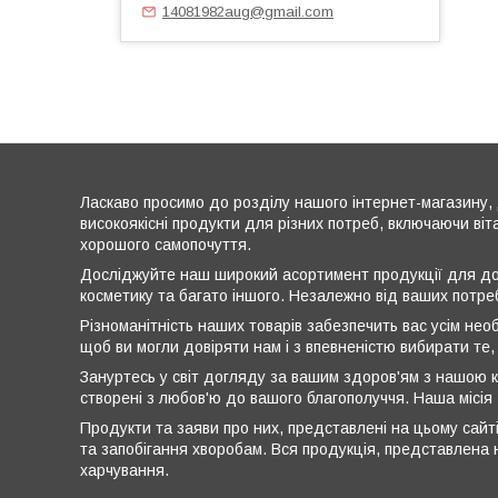
14081982aug@gmail.com
Ласкаво просимо до розділу нашого інтернет-магазину, 
високоякісні продукти для різних потреб, включаючи віт
хорошого самопочуття.
Досліджуйте наш широкий асортимент продукції для дог
косметику та багато іншого. Незалежно від ваших потре
Різноманітність наших товарів забезпечить вас усім нео
щоб ви могли довіряти нам і з впевненістю вибирати те,
Зануртесь у світ догляду за вашим здоров'ям з нашою к
створені з любов'ю до вашого благополуччя. Наша місія
Продукти та заяви про них, представлені на цьому сайті
та запобігання хворобам. Вся продукція, представлена н
харчування.