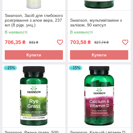
Swanson, Засіб для глибокого
розігрівання з алое вера, 237
Swanson, мультивітаміни з
мл (8 рідк. унц.)
залізом, 90 капсул
В наявності
В наявності
706,35
703,58
₴
₴
831 ₴
827,74 ₴
Купити
Купити
–15%
–15%
Swanson, Ржана трава, 500
Swanson, Кальцій і вітамін D,