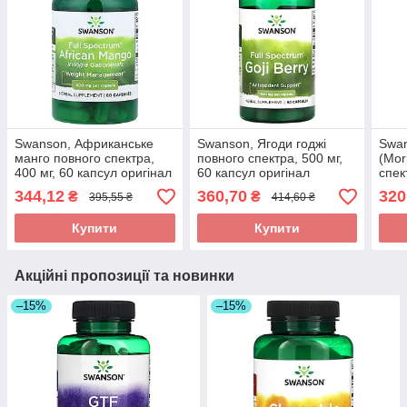
Swanson, Африканське
Swanson, Ягоди годжі
Swan
манго повного спектра,
повного спектра, 500 мг,
(Mor
400 мг, 60 капсул оригінал
60 капсул оригінал
спек
Дніп
344,12
360,70
320
₴
₴
395,55 ₴
414,60 ₴
ориг
Купити
Купити
Акційні пропозиції та новинки
–15%
–15%