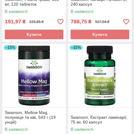
мг, 120 таблеток
240 капсул
В наявності
В наявності
191,97
788,75
₴
₴
225,85 ₴
927,94 ₴
Купити
Купити
–15%
–15%
Swanson, Mellow Mag,
полуниця та ківі, 543 г (19
Swanson, Екстракт ламінарії,
унцій)
75 мг, 60 капсул
В наявності
В наявності