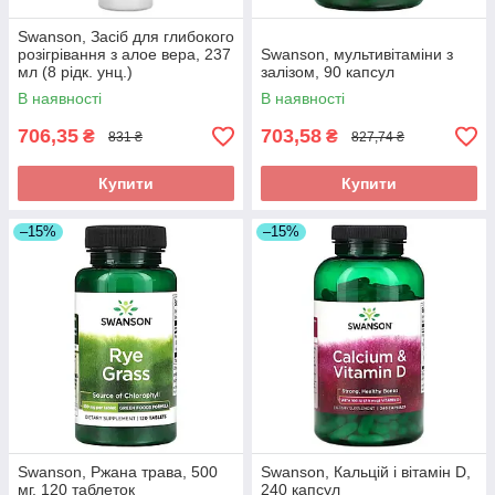
Swanson, Засіб для глибокого
розігрівання з алое вера, 237
Swanson, мультивітаміни з
мл (8 рідк. унц.)
залізом, 90 капсул
В наявності
В наявності
706,35
703,58
₴
₴
831 ₴
827,74 ₴
Купити
Купити
–15%
–15%
Swanson, Ржана трава, 500
Swanson, Кальцій і вітамін D,
мг, 120 таблеток
240 капсул