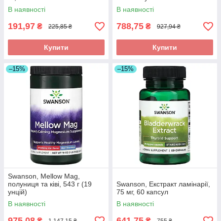
В наявності
В наявності
191,97
788,75
₴
₴
225,85 ₴
927,94 ₴
Купити
Купити
–15%
–15%
Swanson, Mellow Mag,
полуниця та ківі, 543 г (19
Swanson, Екстракт ламінарії,
унцій)
75 мг, 60 капсул
В наявності
В наявності
975,08
641,75
₴
₴
1 147,15 ₴
755 ₴