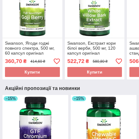
Swanson, Ягоди годжі
Swanson, Екстракт кори
Swan
повного спектра, 500 мг,
білої верби, 500 мг, 120
ашва
60 капсул оригінал
капсул оригінал
стан
60 к
360,70
522,72
506
₴
₴
414,60 ₴
580,80 ₴
Купити
Купити
Акційні пропозиції та новинки
–15%
–15%