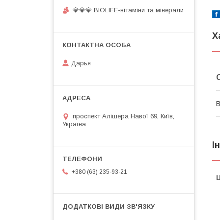
💎💎💎 BIOLIFE-вітаміни та мінерали
Х
Дарья
В
проспект Алішера Навої 69, Київ,
Україна
І
+380 (63) 235-93-21
Ц