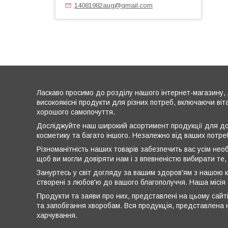
14081982aug@gmail.com
Ласкаво просимо до розділу нашого інтернет-магазину, 
високоякісні продукти для різних потреб, включаючи віт
хорошого самопочуття.
Досліджуйте наш широкий асортимент продукції для дог
косметику та багато іншого. Незалежно від ваших потре
Різноманітність наших товарів забезпечить вас усім нео
щоб ви могли довіряти нам і з впевненістю вибирати те,
Зануртесь у світ догляду за вашим здоров'ям з нашою к
створені з любов'ю до вашого благополуччя. Наша місія
Продукти та заяви про них, представлені на цьому сайті
та запобігання хворобам. Вся продукція, представлена н
харчування.