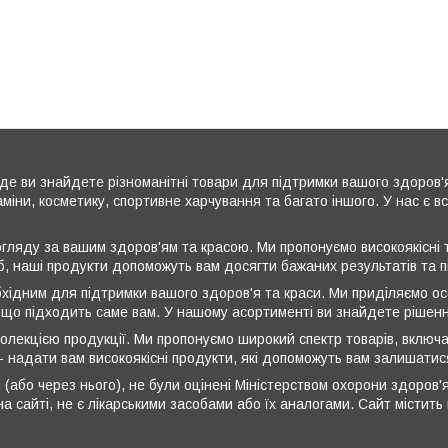
де ви знайдете різноманітні товари для підтримки вашого здоров'
аміни, косметику, спортивне харчування та багато іншого. У нас є 
ляду за вашим здоров'ям та красою. Ми пропонуємо високоякісні т
б, наші продукти допоможуть вам досягти бажаних результатів та 
бхідним для підтримки вашого здоров'я та краси. Ми приділяємо ос
 що підходить саме вам. У нашому асортименті ви знайдете рішення
олекцією продукції. Ми пропонуємо широкий спектр товарів, включа
 - надати вам високоякісні продукти, які допоможуть вам залишати
 (або через нього), не були оцінені Міністерством охорони здоров'я
а сайті, не є лікарськими засобами або їх аналогами. Сайт містит