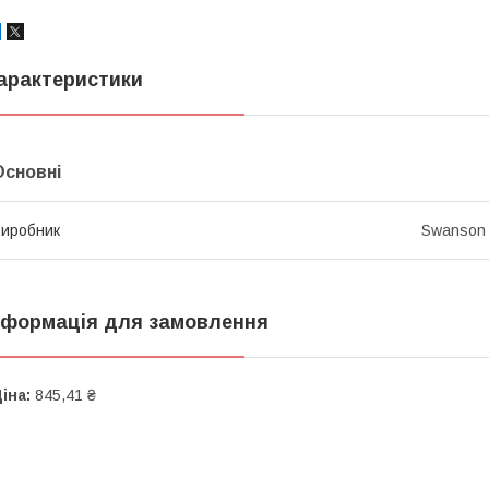
арактеристики
Основні
иробник
Swanson
нформація для замовлення
іна:
845,41 ₴