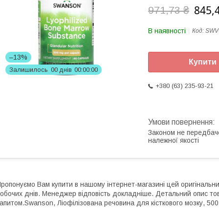
845,
971,73 ₴
В наявності
Код:
SWV
–13%
Купити
Залишилось
0
0
днів
0
0
0
0
0
0
+380 (63) 235-93-21
Законом не передбач
належної якості
ропонуємо Вам купити в нашому інтернет-магазині цей оригінальн
обочих днів. Менеджер відповість докладніше. Детальний опис то
апитом.Swanson, Ліофілізована речовина для кісткового мозку, 500 