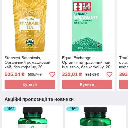
Starwest Botanicals,
Equal Exchange,
Trad
Органічний ромашковий
Органічний трав'яний чай
орга
чай, без кофеїну, 20
із м'ятою, без кофеїну, 20
кофе
органічних чайних
чайних пакетиків, 28 г
паке
505,24
332,01
393
₴
₴
580,74 ₴
381,63 ₴
пакетиків, 30 г (1,4
(0,99 унції) оригінал
(0,7
Купити
Купити
Акційні пропозиції та новинки
–15%
–15%