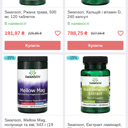
Swanson, Ржана трава, 500
Swanson, Кальцій і вітамін D,
мг, 120 таблеток
240 капсул
В наявності
В наявності
191,97
788,75
₴
₴
225,85 ₴
927,94 ₴
Купити
Купити
–15%
–15%
Swanson, Mellow Mag,
полуниця та ківі, 543 г (19
Swanson, Екстракт ламінарії,