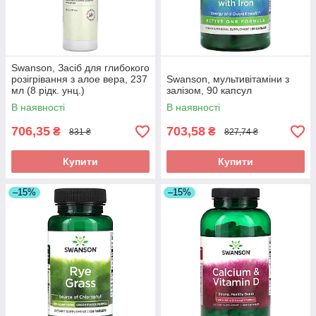
Swanson, Засіб для глибокого
розігрівання з алое вера, 237
Swanson, мультивітаміни з
мл (8 рідк. унц.)
залізом, 90 капсул
В наявності
В наявності
706,35
703,58
₴
₴
831 ₴
827,74 ₴
Купити
Купити
–15%
–15%