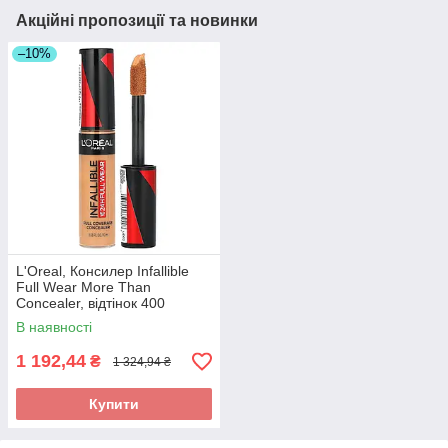
Акційні пропозиції та новинки
–10%
L'Oreal, Консилер Infallible
Full Wear More Than
Concealer, відтінок 400
«Карамель», 10 мл оригінал
В наявності
1 192,44
₴
1 324,94 ₴
Купити