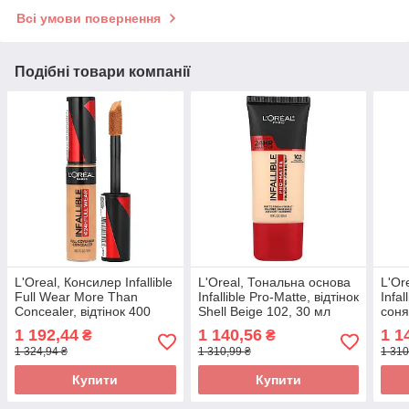
Всі умови повернення
Подібні товари компанії
L'Oreal, Консилер Infallible
L'Oreal, Тональна основа
L'Or
Full Wear More Than
Infallible Pro-Matte, відтінок
Infal
Concealer, відтінок 400
Shell Beige 102, 30 мл
соня
«Карамель», 10 мл
оригінал
30 м
1 192,44
1 140,56
1 1
₴
₴
оригінал
1 324,94 ₴
1 310,99 ₴
1 310
Купити
Купити