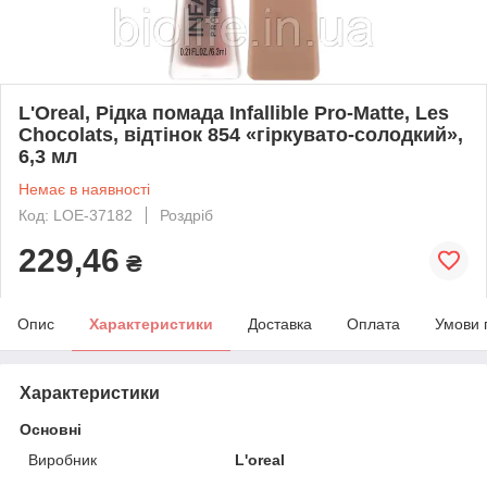
L'Oreal, Рідка помада Infallible Pro-Matte, Les
Chocolats, відтінок 854 «гіркувато-солодкий»,
6,3 мл
Немає в наявності
Код: LOE-37182
Роздріб
229,46
₴
Опис
Характеристики
Доставка
Оплата
Умови 
Характеристики
Основні
Виробник
L'oreal