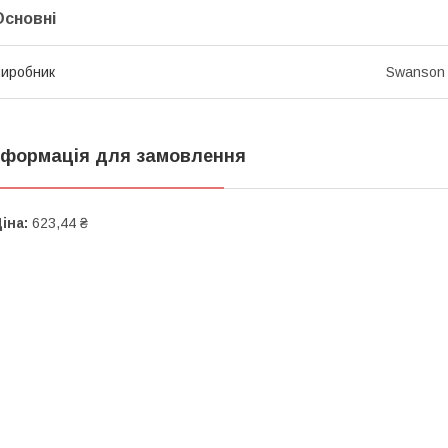
Основні
иробник
Swanson
нформація для замовлення
іна:
623,44 ₴