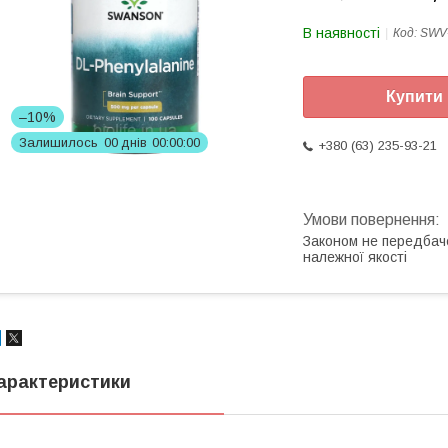
В наявності
Код:
SWV
Купити
–10%
Залишилось
0
0
днів
0
0
0
0
0
0
+380 (63) 235-93-21
Законом не передбач
належної якості
арактеристики