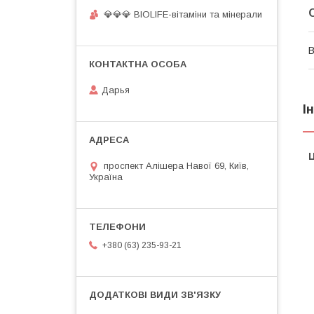
💎💎💎 BIOLIFE-вітаміни та мінерали
В
Дарья
І
Ц
проспект Алішера Навої 69, Київ,
Україна
+380 (63) 235-93-21