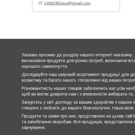
14081982aug@gmail.com
Ласкаво просимо до розділу нашого інтернет-магазину, 
високоякісні продукти для різних потреб, включаючи віт
хорошого самопочуття.
Досліджуйте наш широкий асортимент продукції для дог
косметику та багато іншого. Незалежно від ваших потре
Різноманітність наших товарів забезпечить вас усім нео
щоб ви могли довіряти нам і з впевненістю вибирати те,
Зануртесь у світ догляду за вашим здоров'ям з нашою к
створені з любов'ю до вашого благополуччя. Наша місія
Продукти та заяви про них, представлені на цьому сайті
та запобігання хворобам. Вся продукція, представлена н
харчування.