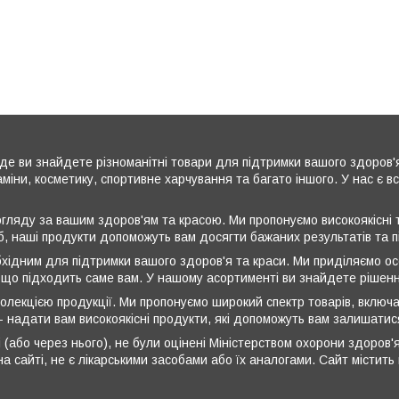
де ви знайдете різноманітні товари для підтримки вашого здоров'
аміни, косметику, спортивне харчування та багато іншого. У нас є 
ляду за вашим здоров'ям та красою. Ми пропонуємо високоякісні т
б, наші продукти допоможуть вам досягти бажаних результатів та 
бхідним для підтримки вашого здоров'я та краси. Ми приділяємо ос
 що підходить саме вам. У нашому асортименті ви знайдете рішення
олекцією продукції. Ми пропонуємо широкий спектр товарів, включа
 - надати вам високоякісні продукти, які допоможуть вам залишати
 (або через нього), не були оцінені Міністерством охорони здоров'я
а сайті, не є лікарськими засобами або їх аналогами. Сайт містит