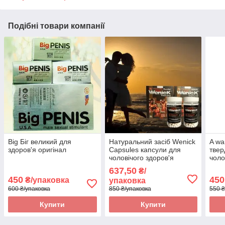
Подібні товари компанії
Big Біг великий для
Натуральний засіб Wenick
A wa
здоров'я оригінал
Capsules капсули для
твер
чоловічого здоров'я
чоло
оригінал
ориг
637,50
₴/
450
450
₴/упаковка
упаковка
600 ₴/упаковка
850 ₴/упаковка
550 ₴
Купити
Купити