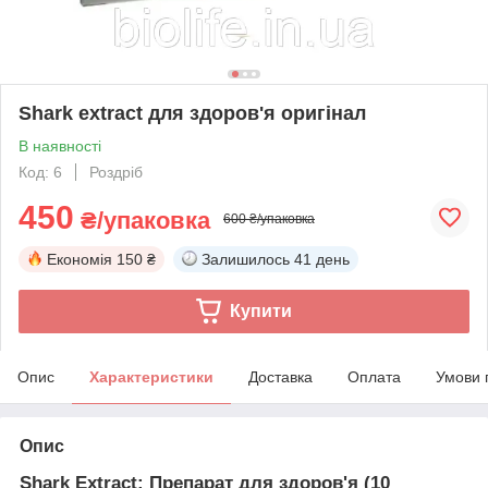
Shark extract для здоров'я оригінал
В наявності
Код: 6
Роздріб
450
₴/упаковка
600 ₴/упаковка
Економія
150 ₴
Залишилось
41 день
Купити
Опис
Характеристики
Доставка
Оплата
Умови 
Опис
Shark Extract: Препарат для здоров'я (10