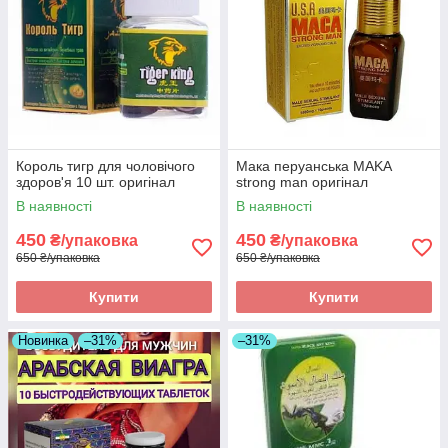
Король тигр для чоловічого
Мака перуанська MAKA
здоров'я 10 шт. оригінал
strong man оригінал
В наявності
В наявності
450
450
₴/упаковка
₴/упаковка
650 ₴/упаковка
650 ₴/упаковка
Купити
Купити
Новинка
–31%
–31%