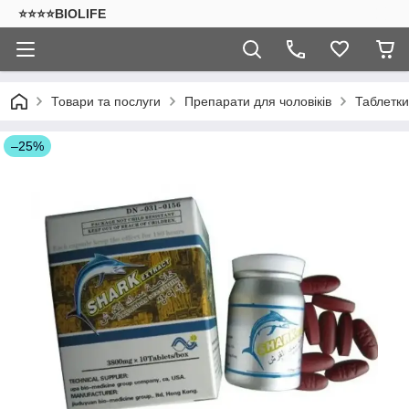
⭐⭐⭐⭐BIOLIFE
Товари та послуги
Препарати для чоловіків
Таблетки
–25%