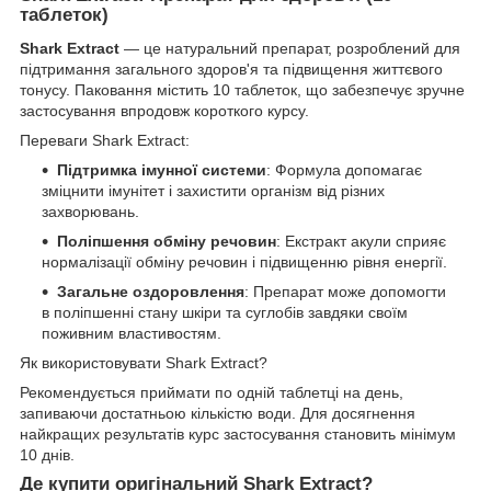
таблеток)
Shark Extract
— це натуральний препарат, розроблений для
підтримання загального здоров'я та підвищення життєвого
тонусу. Паковання містить 10 таблеток, що забезпечує зручне
застосування впродовж короткого курсу.
Переваги Shark Extract:
Підтримка імунної системи
: Формула допомагає
зміцнити імунітет і захистити організм від різних
захворювань.
Поліпшення обміну речовин
: Екстракт акули сприяє
нормалізації обміну речовин і підвищенню рівня енергії.
Загальне оздоровлення
: Препарат може допомогти
в поліпшенні стану шкіри та суглобів завдяки своїм
поживним властивостям.
Як використовувати Shark Extract?
Рекомендується приймати по одній таблетці на день,
запиваючи достатньою кількістю води. Для досягнення
найкращих результатів курс застосування становить мінімум
10 днів.
Де купити оригінальний Shark Extract?