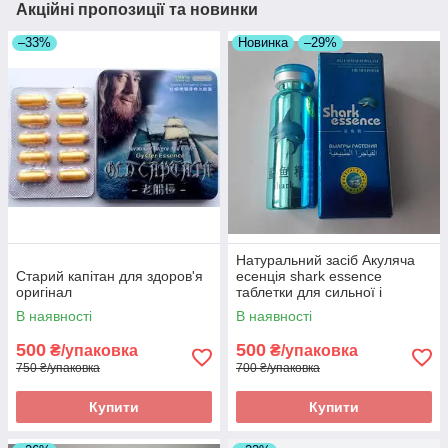
Акційні пропозиції та новинки
–33%
Новинка
–29%
Натуральний засіб Акуляча
Старий капітан для здоров'я
есенція shark essence
оригінал
таблетки для сильної і
впевненої ерекції оригінал
В наявності
В наявності
500
500
₴/упаковка
₴/упаковка
750 ₴/упаковка
700 ₴/упаковка
Купити
Купити