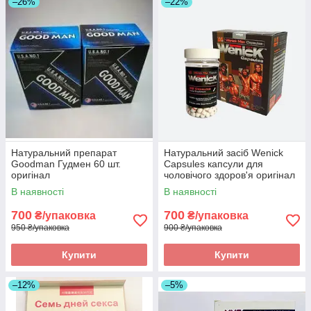
–26%
–22%
Натуральний препарат
Натуральний засіб Wenick
Goodman Гудмен 60 шт.
Capsules капсули для
оригінал
чоловічого здоров'я оригінал
В наявності
В наявності
700
700
₴/упаковка
₴/упаковка
950 ₴/упаковка
900 ₴/упаковка
Купити
Купити
–12%
–5%