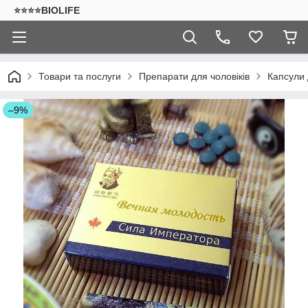
⭐⭐⭐⭐BIOLIFE
Товари та послуги
Препарати для чоловіків
Капсули 
–9%