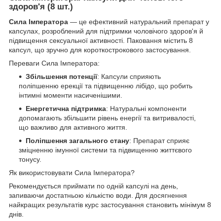
здоров'я (8 шт.)
Сила Імператора
— це ефективний натуральний препарат у
капсулах, розроблений для підтримки чоловічого здоров'я й
підвищення сексуальної активності. Паковання містить 8
капсул, що зручно для короткострокового застосування.
Переваги Сила Імператора:
Збільшення потенції
: Капсули сприяють
поліпшенню ерекції та підвищенню лібідо, що робить
інтимні моменти насиченішими.
Енергетична підтримка
: Натуральні компоненти
допомагають збільшити рівень енергії та витривалості,
що важливо для активного життя.
Поліпшення загального стану
: Препарат сприяє
зміцненню імунної системи та підвищенню життєвого
тонусу.
Як використовувати Сила Імператора?
Рекомендується приймати по одній капсулі на день,
запиваючи достатньою кількістю води. Для досягнення
найкращих результатів курс застосування становить мінімум 8
днів.