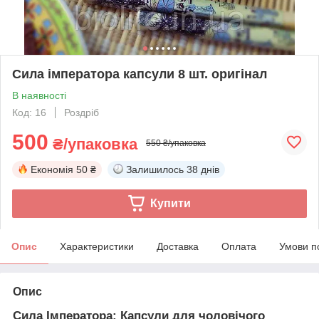
Сила імператора капсули 8 шт. оригінал
В наявності
Код: 16
Роздріб
500
₴/упаковка
550 ₴/упаковка
Економія
50 ₴
Залишилось
38 днів
Купити
Опис
Характеристики
Доставка
Оплата
Умови п
Опис
Сила Імператора: Капсули для чоловічого