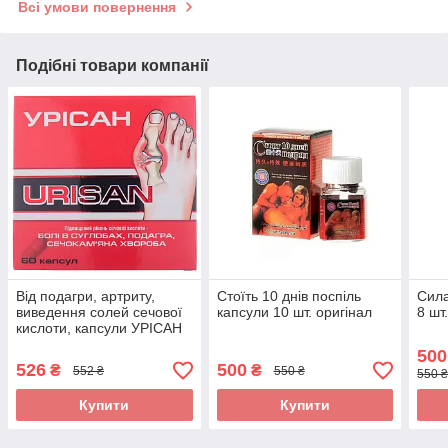
Всі умови повернення
Подібні товари компанії
Від подагри, артриту,
Стоїть 10 днів поспіль
Сила
виведення солей сечової
капсули 10 шт. оригінал
8 шт
кислоти, капсули УРІСАН
No60 Херсон, Ніколаєв,
500
Одеса оригінал
526
500
₴
₴
552 ₴
550 ₴
550 ₴
Купити
Купити