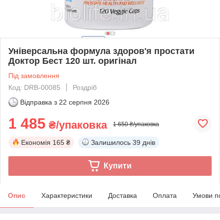
Універсальна формула здоров'я простати
Доктор Бест 120 шт. оригінал
Під замовлення
Код: DRB-00085
Роздріб
Відправка з
22 серпня 2026
1 485
₴/упаковка
1 650 ₴/упаковка
Економія
165 ₴
Залишилось
39 днів
Купити
Опис
Характеристики
Доставка
Оплата
Умови п