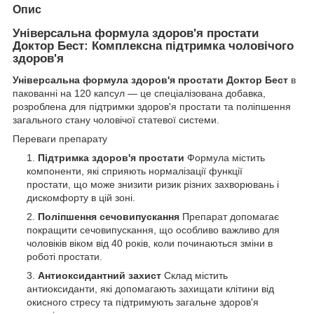
Опис
Універсальна формула здоров'я простати
Доктор Бест: Комплексна підтримка чоловічого
здоров'я
Універсальна формула здоров'я простати Доктор Бест
в
пакованні на 120 капсул — це спеціалізована добавка,
розроблена для підтримки здоров'я простати та поліпшення
загального стану чоловічої статевої системи.
Переваги препарату
Підтримка здоров'я простати
Формула містить
компоненти, які сприяють нормалізації функції
простати, що може знизити ризик різних захворювань і
дискомфорту в цій зоні.
Поліпшення сечовипускання
Препарат допомагає
покращити сечовипускання, що особливо важливо для
чоловіків віком від 40 років, коли починаються зміни в
роботі простати.
Антиоксидантний захист
Склад містить
антиоксиданти, які допомагають захищати клітини від
окисного стресу та підтримують загальне здоров'я