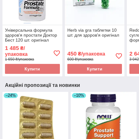
Універсальна формула
Herb via gra таблетки 10
Redd
здоров'я простати Доктор
шт. для здоров'я оригінал
сугл
Бест 120 шт. оригінал
фор
веге
1 485
₴/
ориг
450
2 6
₴/упаковка
упаковка
1 650 ₴/упаковка
600 ₴/упаковка
3 042
Купити
Купити
Акційні пропозиції та новинки
–24%
–10%