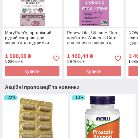
MaryRuth's, органічний
Renew Life, Ultimate Flora,
NOW
рідкий екстракт для
пробіотик Women's Care
слив
здоров'я та підтримки
для жіночого здоров'я,
здор
менструального циклу для
25 млрд живих культур,
120 
жінок, без спирту, оригінал
оригінал
1 098,08
1 460,44
1 4
₴
₴
1 220,09 ₴
1 678,66 ₴
1 685
Купити
Купити
Акційні пропозиції та новинки
–22%
–10%