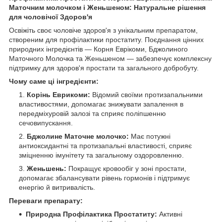
Маточним молочком і Женьшеном: Натуральне рішення
для чоловічої Здоров'я
Освіжіть своє чоловіче здоров'я з унікальним препаратом,
створеним для профілактики простатиту. Поєднання цінних
природних інгредієнтів — Корня Еврікоми, Бджолиного
Маточного Молочка та Женьшеном — забезпечує комплексну
підтримку для здоров'я простати та загального добробуту.
Чому саме ці інгредієнти:
Корінь Еврикоми:
Відомий своїми протизапальними
властивостями, допомагає знижувати запалення в
передміхуровій залозі та сприяє поліпшенню
сечовипускання.
Бджолине Маточне молочко:
Має потужні
антиоксидантні та протизапальні властивості, сприяє
зміцненню імунітету та загальному оздоровленню.
Женьшень:
Покращує кровообіг у зоні простати,
допомагає збалансувати рівень гормонів і підтримує
енергію й витривалість.
Переваги препарату:
Природна Профілактика Простатиту:
Активні