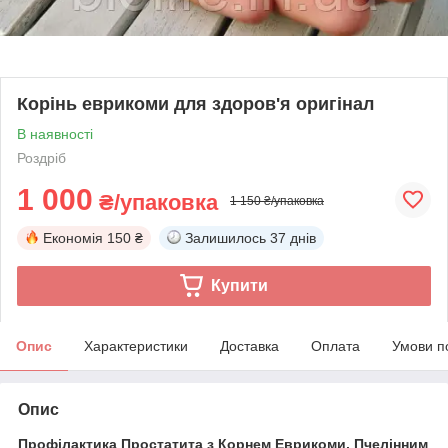
Корінь еврикоми для здоров'я оригінал
В наявності
Роздріб
1 000
₴/упаковка
1 150 ₴/упаковка
Економія
150 ₴
Залишилось
37 днів
Купити
Опис
Характеристики
Доставка
Оплата
Умови п
Опис
Профілактика Простатита з Корнем Еврикоми, Пчелінним