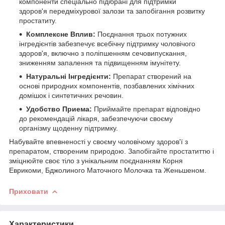
компоненти спеціально підібрані для підтримки
здоров'я передміхурової залози та запобігання розвитку
простатиту.
Комплексне Вплив:
Поєднання трьох потужних
інгредієнтів забезпечує всебічну підтримку чоловічого
здоров'я, включно з поліпшенням сечовипускання,
зниженням запалення та підвищенням імунітету.
Натуральні Інгредієнти:
Препарат створений на
основі природних компонентів, позбавлених хімічних
домішок і синтетичних речовин.
Удобство Приема:
Приймайте препарат відповідно
до рекомендацій лікаря, забезпечуючи своєму
організму щоденну підтримку.
Набувайте впевненості у своєму чоловічому здоров'ї з
препаратом, створеним природою. Запобігайте простатиттю і
зміцнюйте своє тіло з унікальним поєднанням Корня
Еврикоми, Бджолиного Маточного Молочка та Женьшеном.
Приховати
Характеристики