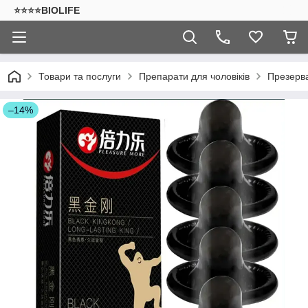
⭐⭐⭐⭐BIOLIFE
Товари та послуги
Препарати для чоловіків
Презерв
–14%