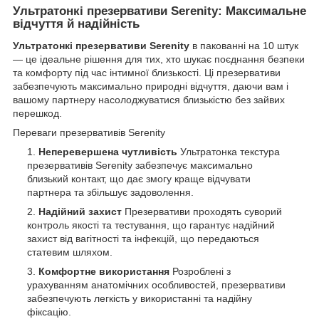
Ультратонкі презервативи Serenity: Максимальне
відчуття й надійність
Ультратонкі презервативи Serenity
в пакованні на 10 штук
— це ідеальне рішення для тих, хто шукає поєднання безпеки
та комфорту під час інтимної близькості. Ці презервативи
забезпечують максимально природні відчуття, даючи вам і
вашому партнеру насолоджуватися близькістю без зайвих
перешкод.
Переваги презервативів Serenity
Неперевершена чутливість
Ультратонка текстура
презервативів Serenity забезпечує максимально
близький контакт, що дає змогу краще відчувати
партнера та збільшує задоволення.
Надійний захист
Презервативи проходять суворий
контроль якості та тестування, що гарантує надійний
захист від вагітності та інфекцій, що передаються
статевим шляхом.
Комфортне використання
Розроблені з
урахуванням анатомічних особливостей, презервативи
забезпечують легкість у використанні та надійну
фіксацію.