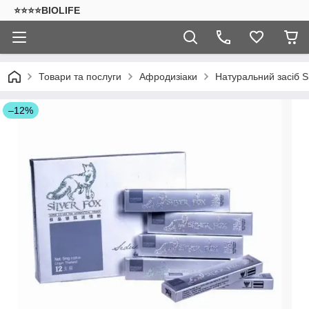
⭐⭐⭐⭐BIOLIFE
Товари та послуги
Афродизіаки
Натуральний засіб Si
–12%