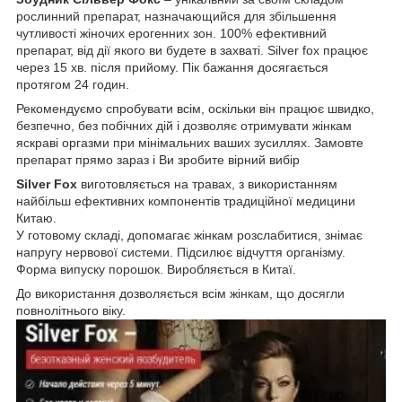
рослинний препарат, назначающийся для збільшення
чутливості жіночих ерогенних зон. 100% ефективний
препарат, від дії якого ви будете в захваті. Silver fox працює
через 15 хв. після прийому. Пік бажання досягається
протягом 24 годин.
Рекомендуємо спробувати всім, оскільки він працює швидко,
безпечно, без побічних дій і дозволяє отримувати жінкам
яскраві оргазми при мінімальних ваших зусиллях. Замовте
препарат прямо зараз і Ви зробите вірний вибір
Silver Fox
виготовляється на травах, з використанням
найбільш ефективних компонентів традиційної медицини
Китаю.
У готовому складі, допомагає жінкам розслабитися, знімає
напругу нервової системи. Підсилює відчуття організму.
Форма випуску порошок. Виробляється в Китаї.
До використання дозволяється всім жінкам, що досягли
повнолітнього віку.