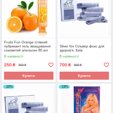
Fruits Fun Orange їстівний
лубрикант гель змащування
Silver fox Сільвер фокс для
соковитий апельсин 80 мл
здоров'я, Київ
В наявності
В наявності
250
700
₴
₴
350 ₴
900 ₴
Купити
Купити
–20%
–19%