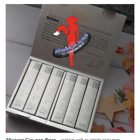
Збудник Сільвер Фокс
– унікальний за своїм складом