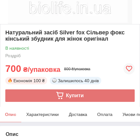
Натуральний засіб Silver fox Сільвер фокс
кінський збудник для жінок оригінал
В наявності
Роздріб
700
₴/упаковка
800 ₴/упаковка
Економія
100 ₴
Залишилось
40 днів
Купити
Опис
Характеристики
Доставка
Оплата
Умови п
Опис