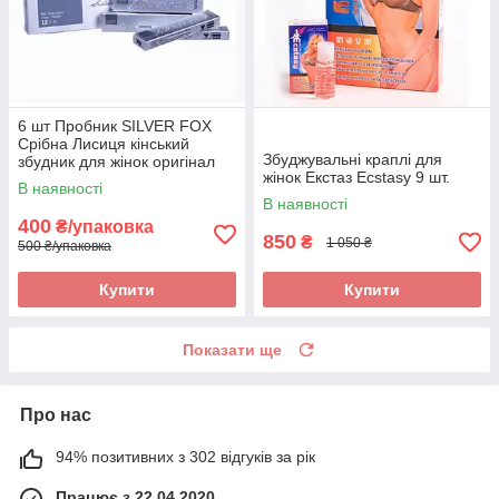
6 шт Пробник SILVER FOX
Срібна Лисиця кінський
Збуджувальні краплі для
збудник для жінок оригінал
жінок Екстаз Ecstasy 9 шт.
В наявності
В наявності
400
₴/упаковка
850
₴
1 050 ₴
500 ₴/упаковка
Купити
Купити
Показати ще
Про нас
94% позитивних з 302 відгуків за рік
Працює з 22.04.2020