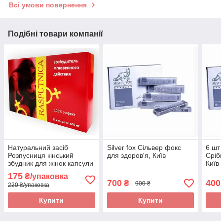
Всі умови повернення
Подібні товари компанії
Натуральний засіб
Silver fox Сільвер фокс
6 шт
Розпусниця кінський
для здоров'я, Київ
Сріб
збудник для жінок капсули
Київ
оригінал
175
₴/упаковка
700
400
₴
900 ₴
220 ₴/упаковка
Купити
Купити