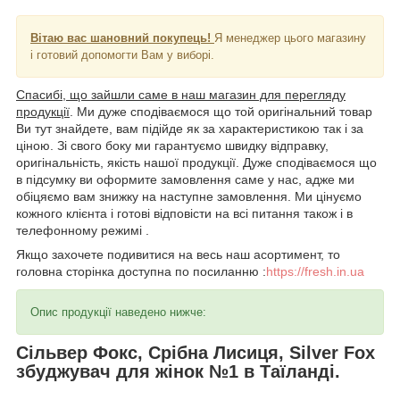
Вітаю вас шановний покупець!
Я менеджер цього магазину
і готовий допомогти Вам у виборі.
Спасибі, що зайшли саме в наш магазин для перегляду
продукції
. Ми дуже сподіваємося що той оригінальний товар
Ви тут знайдете, вам підійде як за характеристикою так і за
ціною. Зі свого боку ми гарантуємо швидку відправку,
оригінальність, якість нашої продукції. Дуже сподіваємося що
в підсумку ви оформите замовлення саме у нас, адже ми
обіцяємо вам знижку на наступне замовлення. Ми цінуємо
кожного клієнта і готові відповісти на всі питання також і в
телефонному режимі .
Якщо захочете подивитися на весь наш асортимент, то
головна сторінка доступна по посиланню :
https://fresh.in.ua
Опис продукції наведено нижче:
Сільвер Фокс, Срібна Лисиця, Silver Fox
збуджувач для жінок №1 в Таїланді.