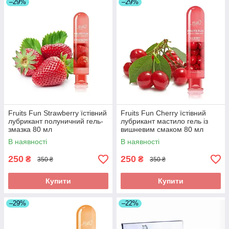
–29%
–29%
Fruits Fun Strawberry їстівний
Fruits Fun Cherry їстівний
лубрикант полуничний гель-
лубрикант мастило гель із
змазка 80 мл
вишневим смаком 80 мл
В наявності
В наявності
250
250
₴
₴
350 ₴
350 ₴
Купити
Купити
–29%
–22%