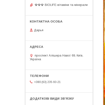
💎💎💎 BIOLIFE-вітаміни та мінерали
Дарья
проспект Алішера Навої 69, Київ,
Україна
+380 (63) 235-93-21