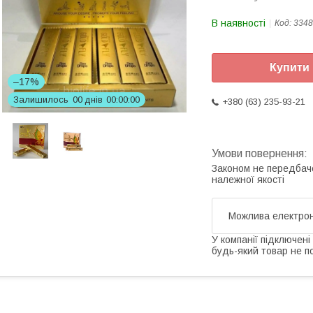
В наявності
Код:
3348
Купити
–17%
Залишилось
0
0
днів
0
0
0
0
0
0
+380 (63) 235-93-21
Законом не передбач
належної якості
У компанії підключені
будь-який товар не п