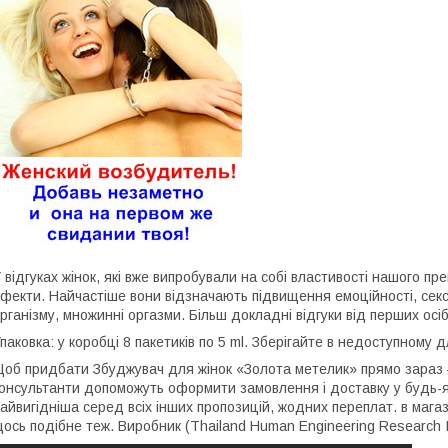
 відгуках жінок, які вже випробували на собі властивості нашого п
фекти. Найчастіше вони відзначають підвищення емоційності, сек
рганізму, множинні оргазми. Більш докладні відгуки від перших осі
паковка: у коробці 8 пакетиків по 5 ml. Зберігайте в недоступному д
об придбати Збуджувач для жінок «Золота метелик» прямо зараз – 
онсультанти допоможуть оформити замовлення і доставку у будь-як
айвигідніша серед всіх інших пропозицій, жодних переплат. в магази
ось подібне теж. Виробник (Thailand Human Engineering Research Ins