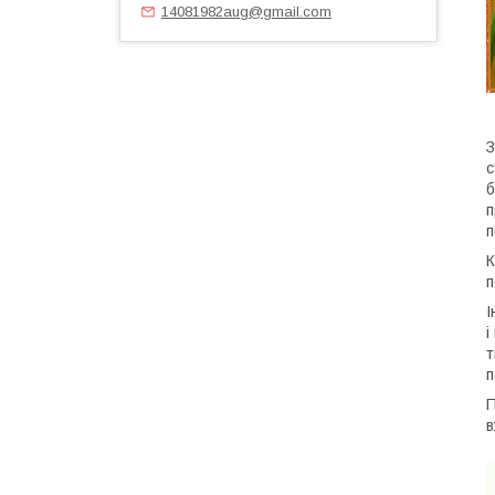
14081982aug@gmail.com
З
с
б
п
п
К
п
І
і
т
п
П
в