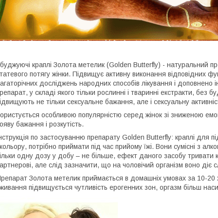
буджуючі краплі Золота метелик (Golden Butterfly) - натуральний пр
татевого потягу жінки. Підвищує активну виконання відповідних фу
агаторічних досліджень народних способів лікування і доповнено і
репарат, у складі якого тільки рослинні і тваринні екстракти, без 
ідвищують не тільки сексуальне бажання, але і сексуальну активніс
ористується особливою популярністю серед жінок зі зниженою емо
ояву бажання і розкутість.
нструкція по застосуванню препарату Golden Butterfly: краплі для
 кольору, потрібно приймати під час прийому їжі. Вони сумісні з ал
ільки одну дозу у добу – не більше, ефект даного засобу тривати 
артнерові, але слід зазначити, що на чоловічий організм воно діє с
репарат Золота метелик приймається в домашніх умовах за 10-20 хв
живання підвищується чутливість ерогенних зон, оргазм більш наси