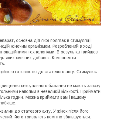
епарат, основна дія якої полягає в стимуляції
нкцій жіночим організмом. Розроблений в ході
нноваційними технологіями. В результаті вийшов
будь-яких хімічних добавок. Компоненти
ть.
ційною готовністю до статевого акту. Стимулює
 підвищення сексуального бажання не мають запаху
когольними напоями в невеликій кількості. Приймати
кілька годин. Можна приймати вам і вашому
лабкіше.
илин до статевого акту. У жінок після його
чений, його тривалість помітно збільшується.