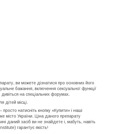
репарату, ви можете дізнатися про основних його
суальне бажання, включення сексуальної функції
б дивіться на спеціальних форумах.
ля дітей місці.
просто натисніть кнопку «Купити» і наші
е місто України. Ціна даного препарату
ні даний засіб ви не знайдете і, мабуть, навіть
titute) гарантує якість!