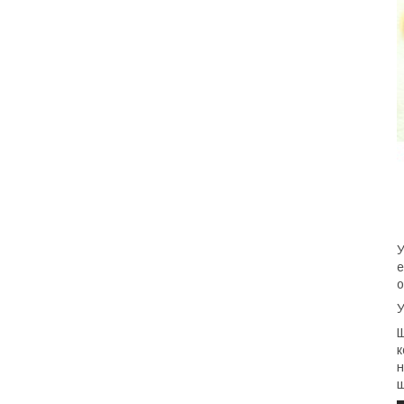
У
е
о
У
Щ
к
н
щ