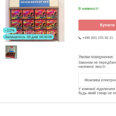
В наявності
Купити
–12%
Залишилось
0
0
днів
0
0
0
0
0
0
+380 (63) 235-93-21
Законом не передбач
належної якості
У компанії підключені
будь-який товар не п