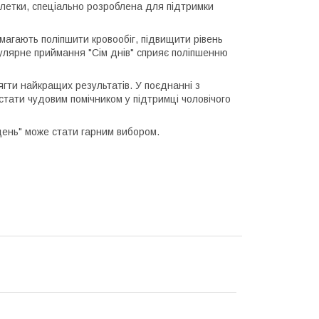
летки, спеціально розроблена для підтримки
омагають поліпшити кровообіг, підвищити рівень
егулярне приймання "Сім днів" сприяє поліпшенню
ягти найкращих результатів. У поєднанні з
тати чудовим помічником у підтримці чоловічого
день" може стати гарним вибором.