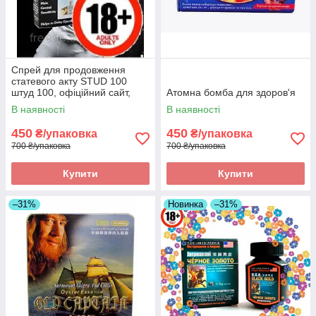
Спрей для продовження
статевого акту STUD 100
штуд 100, офіційний сайт,
Атомна бомба для здоров'я
оригінал
В наявності
В наявності
450
450
₴/упаковка
₴/упаковка
700 ₴/упаковка
700 ₴/упаковка
Купити
Купити
–31%
Новинка
–31%