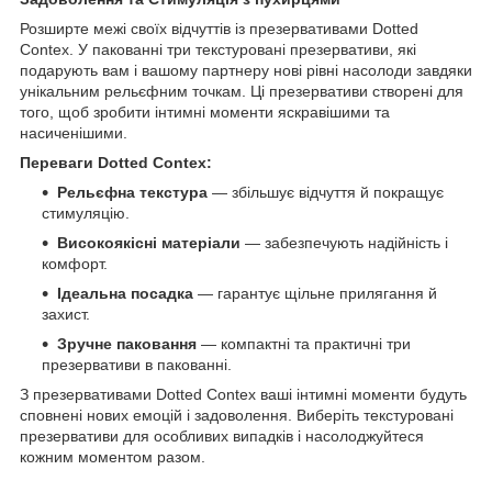
Розширте межі своїх відчуттів із презервативами Dotted
Contex. У пакованні три текстуровані презервативи, які
подарують вам і вашому партнеру нові рівні насолоди завдяки
унікальним рельєфним точкам. Ці презервативи створені для
того, щоб зробити інтимні моменти яскравішими та
насиченішими.
Переваги Dotted Contex:
Рельєфна текстура
— збільшує відчуття й покращує
стимуляцію.
Високоякісні матеріали
— забезпечують надійність і
комфорт.
Ідеальна посадка
— гарантує щільне прилягання й
захист.
Зручне паковання
— компактні та практичні три
презервативи в пакованні.
З презервативами Dotted Contex ваші інтимні моменти будуть
сповнені нових емоцій і задоволення. Виберіть текстуровані
презервативи для особливих випадків і насолоджуйтеся
кожним моментом разом.