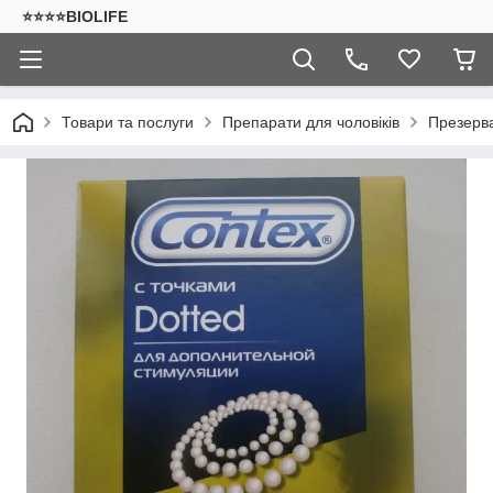
⭐⭐⭐⭐BIOLIFE
Товари та послуги
Препарати для чоловіків
Презерва