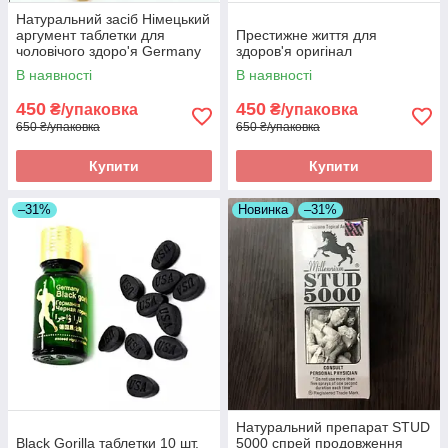
Натуральний засіб Німецький
аргумент таблетки для
Престижне життя для
чоловічого здоро'я Germany
здоров'я оригінал
must state оригінал
В наявності
В наявності
450
450
₴/упаковка
₴/упаковка
650 ₴/упаковка
650 ₴/упаковка
Купити
Купити
–31%
Новинка
–31%
Натуральний препарат STUD
Black Gorilla таблетки 10 шт.
5000 спрей продовження