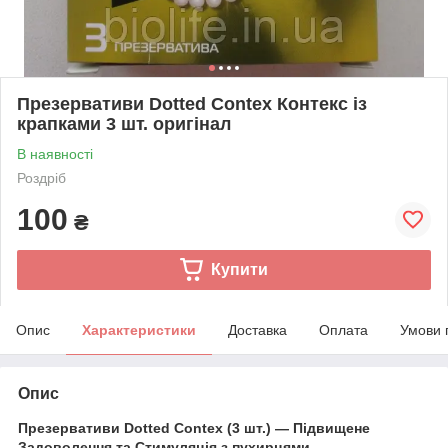
Презервативи Dotted Contex Контекс із
крапками 3 шт. оригінал
В наявності
Роздріб
100
₴
Купити
Опис
Характеристики
Доставка
Оплата
Умови 
Опис
Презервативи Dotted Contex (3 шт.) — Підвищене
Задоволення та Стимуляція з пухирцями