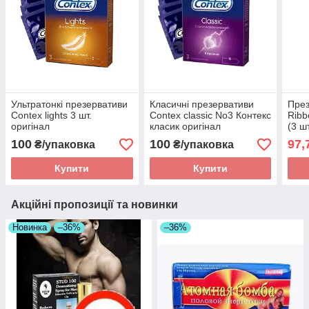
Ультратонкі презервативи
Класичні презервативи
През
Contex lights 3 шт.
Contex classic No3 Контекс
Ribb
оригінал
класик оригінал
(3 ш
100
100
97,
₴/упаковка
₴/упаковка
Купити
Купити
Акційні пропозиції та новинки
Новинка
–36%
–36%