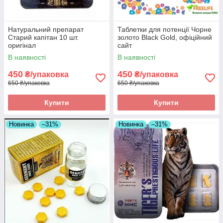
Натуральний препарат
Таблетки для потенції Чорне
Старий капітан 10 шт.
золото Black Gold, офіційний
оригінал
сайт
В наявності
В наявності
450
450
₴/упаковка
₴/упаковка
650 ₴/упаковка
650 ₴/упаковка
Купити
Купити
Новинка
–31%
Новинка
–31%