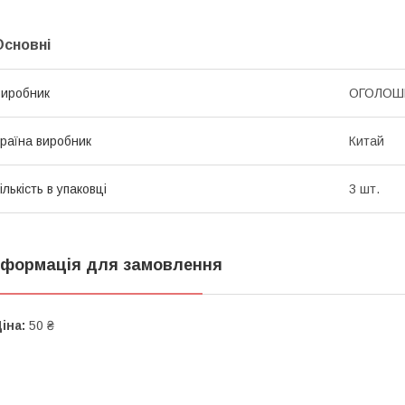
Основні
иробник
ОГОЛОШ
раїна виробник
Китай
ількість в упаковці
3 шт.
нформація для замовлення
іна:
50 ₴