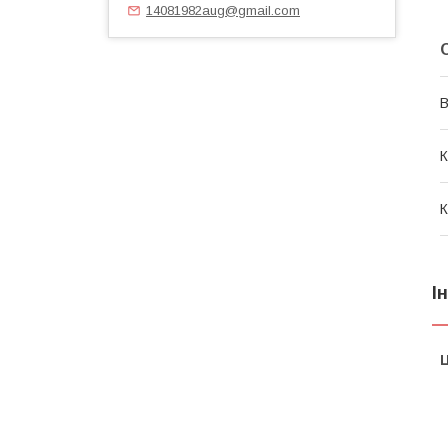
14081982aug@gmail.com
В
К
К
І
Ц