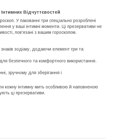
і Інтимних Відчуттєвостей
роскоп. У пакованні три спеціально розроблені
ення у ваші інтимні моменти. Ці презервативи не
ивості, пов'язані з вашим гороскопом.
 знаків зодіаку, додаючи елемент гри та
 для безпечного та комфортного використання.
ні, зручному для зберігання і
ти кожну інтимну мить особливою й наповненою
ують ці презервативи.