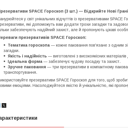
резервативи SPACE Гороскоп (3 шт.) — Відкрийте Нові Гран
анурюйтеся у світ унікальних відчуттів із презервативами SPACE Го
резервативи, які допоможуть вам додати трохи загадки та задовол
ільки забезпечують надійний захист, але й пропонують цікаві особл
Переваги презервативів SPACE Гороскоп:
Тематика гороскопа
— кожне паковання пов'язане з одним зі
загадки.
Якість і надійність
— виготовлені з високоякісних матеріалів
Ідеальна форма
— забезпечує чудову посадку та захист.
Зручне паковання
— три презервативи в компактному пакован
транспортування.
икористовуйте презервативи SPACE Гороскоп для того, щоб зроби
овими емоціями. Насолоджуйтеся якістю й унікальністю, які пропон
арактеристики