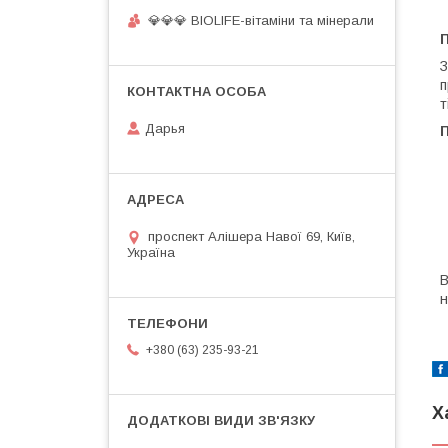
💎💎💎 BIOLIFE-вітаміни та мінерали
П
З
п
т
Дарья
проспект Алішера Навої 69, Київ,
Україна
В
н
+380 (63) 235-93-21
Х