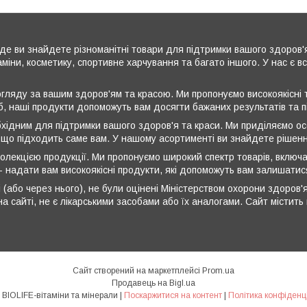
де ви знайдете різноманітні товари для підтримки вашого здоров'
аміни, косметику, спортивне харчування та багато іншого. У нас є 
ляду за вашим здоров'ям та красою. Ми пропонуємо високоякісні т
б, наші продукти допоможуть вам досягти бажаних результатів та 
бхідним для підтримки вашого здоров'я та краси. Ми приділяємо ос
 що підходить саме вам. У нашому асортименті ви знайдете рішення
олекцією продукції. Ми пропонуємо широкий спектр товарів, включа
 - надати вам високоякісні продукти, які допоможуть вам залишати
 (або через нього), не були оцінені Міністерством охорони здоров'я
а сайті, не є лікарськими засобами або їх аналогами. Сайт містит
Сайт створений на маркетплейсі
Prom.ua
Продавець на Bigl.ua
💎💎💎 BIOLIFE-вітаміни та мінерали |
Поскаржитися на контент
|
Політика конфіденц